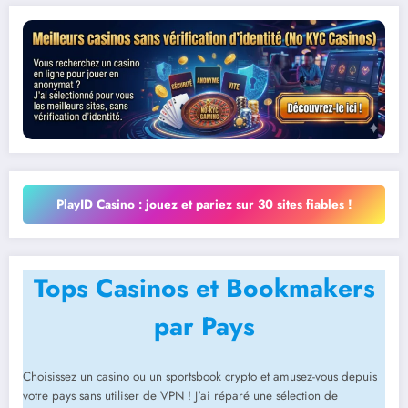
PlayID Casino : jouez et pariez sur 30 sites fiables !
Tops Casinos et Bookmakers
par Pays
Choisissez un casino ou un sportsbook crypto et amusez-vous depuis
votre pays sans utiliser de VPN ! J'ai réparé une sélection de