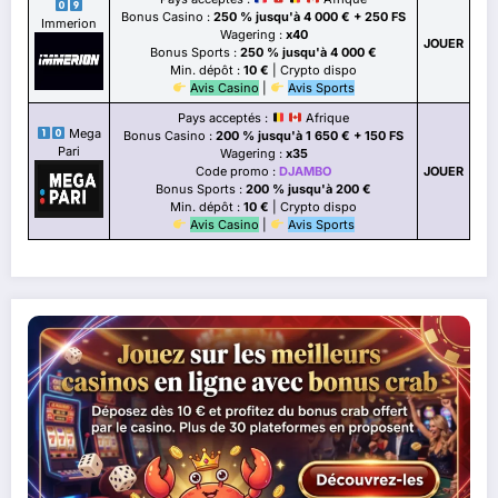
Bonus Casino :
250 % jusqu'à 4 000 € + 250 FS
Immerion
Wagering :
x40
JOUER
Bonus Sports :
250 % jusqu'à 4 000 €
Min. dépôt :
10 €
| Crypto dispo
Avis Casino
|
Avis Sports
Pays acceptés :
Afrique
Mega
Bonus Casino :
200 % jusqu'à 1 650 € + 150 FS
Pari
Wagering :
x35
Code promo :
DJAMBO
JOUER
Bonus Sports :
200 % jusqu'à 200 €
Min. dépôt :
10 €
| Crypto dispo
Avis Casino
|
Avis Sports