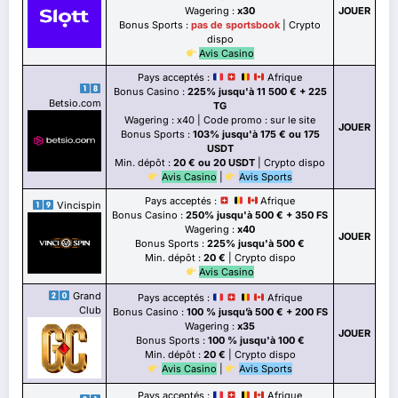
Wagering :
x30
JOUER
Bonus Sports :
pas de sportsbook
| Crypto
dispo
Avis Casino
Pays acceptés :
Afrique
Bonus Casino :
225% jusqu'à 11 500 € + 225
Betsio.com
TG
Wagering : x40 | Code promo : sur le site
JOUER
Bonus Sports :
103% jusqu'à 175 € ou 175
USDT
Min. dépôt :
20 € ou 20 USDT
| Crypto dispo
Avis Casino
|
Avis Sports
Pays acceptés :
Afrique
Vincispin
Bonus Casino :
250% jusqu'à 500 € + 350 FS
Wagering :
x40
JOUER
Bonus Sports :
225% jusqu'à 500 €
Min. dépôt :
20 €
| Crypto dispo
Avis Casino
Grand
Pays acceptés :
Afrique
Club
Bonus Casino :
100 % jusqu’à 500 € + 200 FS
Wagering :
x35
JOUER
Bonus Sports :
100 % jusqu'à 100 €
Min. dépôt :
20 €
| Crypto dispo
Avis Casino
|
Avis Sports
Pays acceptés :
Afrique