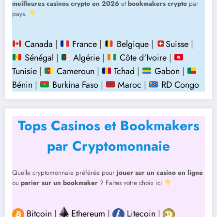
meilleures casinos crypto
en 2026
et
bookmakers crypto
par
pays.
Canada
|
France
|
Belgique
|
Suisse
|
Sénégal
|
Algérie
|
Côte d'Ivoire
|
Tunisie
|
Cameroun
|
Tchad
|
Gabon
|
Bénin
|
Burkina Faso
|
Maroc
|
RD Congo
Tops Casinos et Bookmakers
par Cryptomonnaie
Quelle cryptomonnaie préférée pour
jouer sur un casino en ligne
ou
parier sur un bookmaker
? Faites votre choix ici
Bitcoin
|
Ethereum
|
Litecoin
|