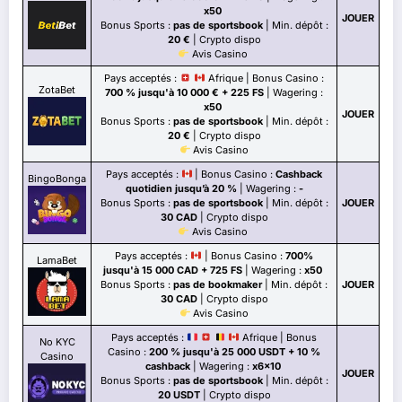
x50
JOUER
Bonus Sports :
pas de sportsbook
| Min. dépôt :
20 €
| Crypto dispo
Avis Casino
Pays acceptés :
Afrique | Bonus Casino :
ZotaBet
700 % jusqu'à 10 000 € + 225 FS
| Wagering :
x50
JOUER
Bonus Sports :
pas de sportsbook
| Min. dépôt :
20 €
| Crypto dispo
Avis Casino
Pays acceptés :
| Bonus Casino :
Cashback
BingoBonga
quotidien jusqu’à 20 %
| Wagering :
-
Bonus Sports :
pas de sportsbook
| Min. dépôt :
JOUER
30 CAD
| Crypto dispo
Avis Casino
Pays acceptés :
| Bonus Casino :
700%
LamaBet
jusqu'à 15 000 CAD + 725 FS
| Wagering :
x50
Bonus Sports :
pas de bookmaker
| Min. dépôt :
JOUER
30 CAD
| Crypto dispo
Avis Casino
Pays acceptés :
Afrique | Bonus
No KYC
Casino :
200 % jusqu'à 25 000 USDT + 10 %
Casino
cashback
| Wagering :
x6x10
JOUER
Bonus Sports :
pas de sportsbook
| Min. dépôt :
20 USDT
| Crypto dispo