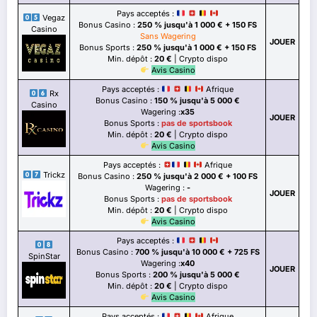
Pays acceptés :
Vegaz
Bonus Casino :
250 % jusqu'à 1 000 € + 150 FS
Casino
Sans Wagering
JOUER
Bonus Sports :
250 % jusqu'à 1 000 € + 150 FS
Min. dépôt :
20 €
| Crypto dispo
Avis Casino
Pays acceptés :
Afrique
Rx
Bonus Casino :
150 % jusqu'à 5 000 €
Casino
Wagering :
x35
JOUER
Bonus Sports :
pas de sportsbook
Min. dépôt :
20 €
| Crypto dispo
Avis Casino
Pays acceptés :
Afrique
Trickz
Bonus Casino :
250 % jusqu'à 2 000 € + 100 FS
Wagering :
-
JOUER
Bonus Sports :
pas de sportsbook
Min. dépôt :
20 €
| Crypto dispo
Avis Casino
Pays acceptés :
Bonus Casino :
700 % jusqu'à 10 000 € + 725 FS
SpinStar
Wagering :
x40
JOUER
Bonus Sports :
200 % jusqu'à 5 000 €
Min. dépôt :
20 €
| Crypto dispo
Avis Casino
Pays acceptés :
Afrique