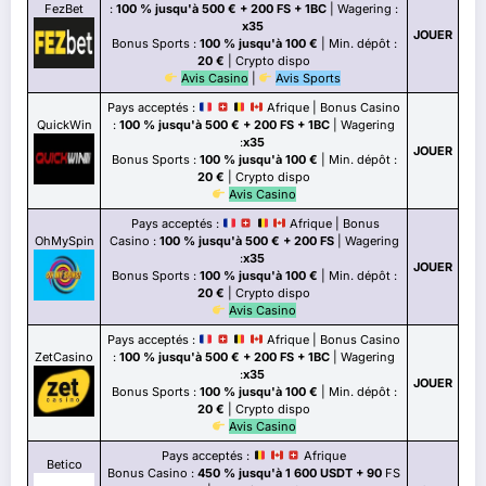
FezBet
:
100 % jusqu'à 500 € + 200 FS + 1BC
| Wagering :
x35
JOUER
Bonus Sports :
100 % jusqu'à 100 €
| Min. dépôt :
20 €
| Crypto dispo
Avis Casino
|
Avis Sports
Pays acceptés :
Afrique | Bonus Casino
QuickWin
:
100 % jusqu'à 500 € + 200 FS + 1BC
| Wagering
:
x35
JOUER
Bonus Sports :
100 % jusqu'à 100 €
| Min. dépôt :
20 €
| Crypto dispo
Avis Casino
Pays acceptés :
Afrique | Bonus
OhMySpin
Casino :
100 % jusqu'à 500 € + 200 FS
| Wagering
:
x35
JOUER
Bonus Sports :
100 % jusqu'à 100 €
| Min. dépôt :
20 €
| Crypto dispo
Avis Casino
Pays acceptés :
Afrique | Bonus Casino
ZetCasino
:
100 % jusqu'à 500 € + 200 FS + 1BC
| Wagering
:
x35
JOUER
Bonus Sports :
100 % jusqu'à 100 €
| Min. dépôt :
20 €
| Crypto dispo
Avis Casino
Pays acceptés :
Afrique
Betico
Bonus Casino :
450 % jusqu'à 1 600 USDT + 90
FS