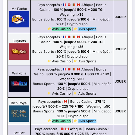
Pays acceptés :
Afrique | Bonus
Mr. Pacho
Casino :
100 % jusqu'à 500 € + 200 TG
|
Wagering :
x35
JOUER
Bonus Sports :
100 % jusqu'à 100 €
| Min. dépôt :
20 €
| Crypto dispo
Avis Casino
|
Avis Sports
Pays acceptés :
Afrique | Bonus
BillyBets
Casino :
100 % jusqu'à 500 € + 200 TG
|
Wagering :
x35
JOUER
Bonus Sports :
100 % jusqu'à 100 €
| Min. dépôt :
20 €
| Crypto dispo
Avis Casino |
Avis Sports
Pays acceptés :
Afrique | Bonus
WinRolla
Casino :
300 % jusqu'à 8 000 € + 300 TG + 1BC
|
Wagering :
x50
JOUER
Bonus Sports :
100 % jusqu'à 500 €
| Min. dépôt
:
20 €
| Crypto dispo
Avis Casino |
Avis Sports
Pays acceptés :
| Bonus Casino :
275 %
Rich Royal
jusqu'à 7 500 € + 225 TG + 1BC
| Wagering :
x50
Bonus Sports :
100 % jusqu'à 500 €
| Min. dépôt
JOUER
:
20 €
| Crypto dispo
Avis Casino
|
Avis Sports
Pays acceptés :
Afrique | Bonus Casino :
BetiBet
700 % jusqu'à 15 000 € + 225 FS
| Wagering :