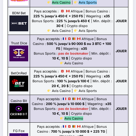
Avis Casino
|
Avis Sports
Pays acceptés :
Afrique | Bonus Casino :
BDM Bet
225 % jusqu'à 450 € + 250 FS
| Wagering :
x35
Bonus Sports :
225 % jusqu’à 450 €
| Min. dépôt :
JOUER
30 €
| Crypto dispo
Avis Casino |
Avis Sports
Pays acceptés :
Afrique | Bonus
Trust Dice
Casino :
500 % jusqu'à 90 000 $ ou 3 BTC + 100
FS
| Wagering :
x35
JOUER
Bonus Sports :
pas de bookmaker
| Min. dépôt :
10 €, 10 $
| Crypto dispo
Avis Casino
Pays acceptés :
Afrique | Bonus Casino :
BetOnRed
225 % jusqu'à 450 € + 250 FS
| Wagering :
x35
Bonus Sports :
100 % jusqu’à 100 €
| Min. dépôt :
JOUER
20 €, 20 $
| Crypto dispo
Avis Casino |
Avis Sports
Pays acceptés :
Afrique | Bonus
Casino Bit
Casino :
200 % jusqu'à 10 000 $
| Wagering :
x35
Bonus Sports :
pas de bookmaker
| Min. dépôt :
JOUER
10 €, 10 $
| Crypto dispo
Avis Casino
Pays acceptés :
Afrique | Bonus
FG Fox
Casino :
700 % jusqu'à 10 000 $ + 225 TG
|