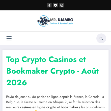
Aller
au
contenu
Top Crypto Casinos et
Bookmaker Crypto - Août
2026
Envie de jouer ou de parier en ligne depuis la France, le Canada, la
Belgique, la Suisse ou même en Afrique ? J'ai fait la sélection des
meilleurs
casinos en ligne crypto
et
bookmakers
les plus délirants