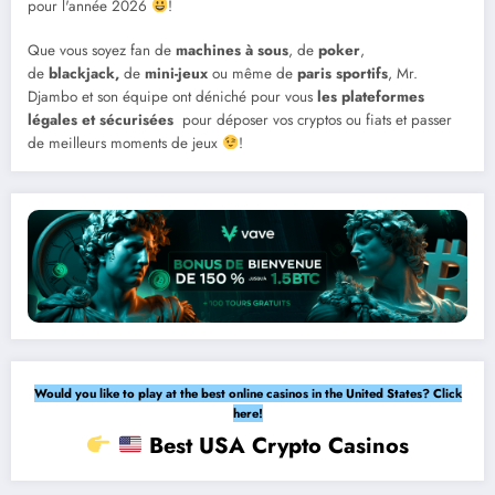
pour l'année 2026
!
Que vous soyez fan de
machines à sous
, de
poker
,
de
blackjack,
de
mini-jeux
ou même de
paris sportifs
, Mr.
Djambo et son équipe ont déniché pour vous
les plateformes
légales et sécurisées
pour déposer vos cryptos ou fiats et passer
de meilleurs moments de jeux
!
Would you like to play at the best online casinos in the United States? Click
here!
Best USA Crypto Casinos