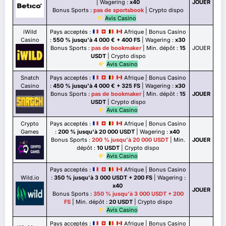
| Wagering :
x40
JOUER
Bonus Sports :
pas de sportsbook
| Crypto dispo
Avis Casino
iWild
Pays acceptés :
Afrique | Bonus Casino
Casino
:
550 % jusqu'à 4 000 € + 400 FS
| Wagering :
x30
Bonus Sports :
pas de bookmaker
| Min. dépôt :
15
JOUER
USDT
| Crypto dispo
Avis Casino
Snatch
Pays acceptés :
Afrique | Bonus Casino
Casino
:
450 % jusqu'à 4 000 € + 325 FS
| Wagering :
x30
Bonus Sports :
pas de bookmaker
| Min. dépôt :
15
JOUER
USDT
| Crypto dispo
Avis Casino
Crypto
Pays acceptés :
Afrique | Bonus Casino
Games
:
200 % jusqu'à 20 000 USDT
| Wagering :
x40
Bonus Sports :
200 % jusqu'à 20 000 USDT
| Min.
JOUER
dépôt :
10 USDT
| Crypto dispo
Avis Casino
Pays acceptés :
Afrique | Bonus Casino
Wild.io
:
350 % jusqu'à 3 000 USDT + 200 FS
| Wagering :
x40
JOUER
Bonus Sports :
350 % jusqu'à 3 000 USDT + 200
FS
| Min. dépôt :
20 USDT
| Crypto dispo
Avis Casino
Pays acceptés :
Afrique | Bonus Casino