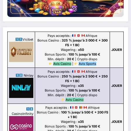
Pays acceptés :
Afrique
Vicibet
Bonus Casino :
325 % jusqu'à 3 000 € + 300
FS + 1 BC
Wagering :
x50
JOUER
Bonus Sports :
100 % jusqu'à 100 €
Min. dépôt :
20 €
| Crypto dispo
Avis Casino
|
Avis Sports
Pays acceptés :
Afrique
Ninlay
Bonus Casino :
250 % jusqu'à 2 500 € + 250
FS + 1 BC
Wagering :
x35
JOUER
Bonus Sports :
100 % jusqu'à 100 €
Min. dépôt :
20 €
| Crypto dispo
Avis Casino
Pays acceptés :
Afrique
Bonus Casino :
100 % jusqu'à 500 € + 200 FS
CasinoInfinity
+ 1 BC
Wagering :
x35
JOUER
Bonus Sports :
100 % jusqu'à 100 €
Min. dépôt :
20 €
| Crypto dispo