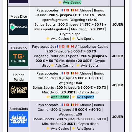
Avis Casino
Pays acceptés :
Afrique | Bonus
Casino :
200 % jusqu'à 1 BTC + 50 FS + Paris
Mega Dice
sportifs gratuits
| Wagering :
x6x10
Bonus Sports :
200 % jusqu'à 1 BTC + 50 FS +
JOUER
Paris sportifs gratuits
| Min. dépôt :
20 USDT
|
Crypto dispo
Avis Casino |
Avis Sports
Pays acceptés :
AfriqueBonus Casino
TG Casino
:
200 % jusqu'à 5 000 € + 50 TG
Wagering :
x30
Bonus Sports :
200 % jusqu'à 5
JOUER
000 € + 50 TG
Min. dépôt :
20 USDT
| Crypto
dispo
Avis Casino |
Avis Sports
Pays acceptés :
Afrique | Bonus
Golden
Casino :
200 % jusqu'à 5 000 € + 50 TG
|
Panda
Wagering :
x30
JOUER
Bonus Sports :
200 % jusqu'à 5 000 € + 50 TG
|
Min. dépôt :
20 USDT
| Crypto dispo
Avis Casino
|
Avis Sports
Pays acceptés :
Afrique | Bonus
SambaSlots
Casino :
200 % jusqu'à 5 000 € + 50 TG
|
Wagering :
x30
JOUER
Bonus Sports :
200 % jusqu'à 5 000 € + 50 TG
|
Min. dépôt :
20 USDT
| Crypto dispo
Avis Casino |
Avis Sports