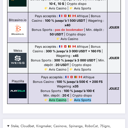
10 €, 10 $
| Crypto dispo
Avis Casino |
Avis Sports
Pays acceptés :
Afrique | Bonus
Bitcasino.io
Casino :
100 % jusqu'à 1 500 USDT
| Wagering :
x40
JOUER
Bonus Sports :
pas de bookmaker
| Min. dépôt :
50 USDT
| Crypto dispo
Avis Casino
Pays acceptés :
Afrique | Bonus
Weiss
Casino :
300 % jusqu'à 3 000 USDT + 160 FS
|
Wagering :
x45
JOUER
Bonus Sports :
300 % jusqu'à 3 000 USDT
| Min.
dépôt :
20 USDT
| Crypto dispo
Avis Casino |
Avis Sports
Pays acceptés :
Afrique
Playzilla
Bonus Casino :
100 % jusqu'à 500 € + 200 FS
Wagering :
x35
JOUEZ
Bonus Sports :
100 % jusqu'à 100 €
Min. dépôt :
20 €
| Crypto dispo
Avis Casino
|
Avis Sports
Stake, Cloudbet, Kingmaker, Casinova, Spinanga, RoboCat, 7Signs,