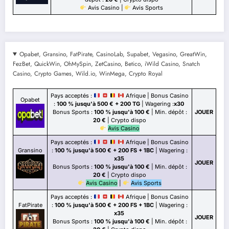
Avis Casino |
Avis Sports
Opabet, Gransino, FatPirate, CasinoLab, Supabet, Vegasino, GreatWin,
FezBet, QuickWin, OhMySpin, ZetCasino, Betico, iWild Casino, Snatch
Casino, Crypto Games, Wild.io, WinMega, Crypto Royal
Pays acceptés :
Afrique | Bonus Casino
Opabet
:
100 % jusqu'à 500 € + 200 TG
| Wagering :
x30
Bonus Sports :
100 % jusqu'à 100 €
| Min. dépôt :
JOUER
20 €
| Crypto dispo
Avis Casino
Pays acceptés :
Afrique | Bonus Casino
Gransino
:
100 % jusqu'à 500 € + 200 FS + 1BC
| Wagering :
x35
JOUER
Bonus Sports :
100 % jusqu'à 100 €
| Min. dépôt :
20 €
| Crypto dispo
Avis Casino
|
Avis Sports
Pays acceptés :
Afrique | Bonus Casino
FatPirate
:
100 % jusqu'à 500 € + 200 FS + 1BC
| Wagering :
x35
JOUER
Bonus Sports :
100 % jusqu'à 100 €
| Min. dépôt :