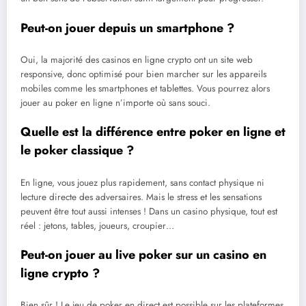
Peut-on jouer depuis un smartphone ?
Oui, la majorité des casinos en ligne crypto ont un site web
responsive, donc optimisé pour bien marcher sur les appareils
mobiles comme les smartphones et tablettes. Vous pourrez alors
jouer au poker en ligne n’importe où sans souci.
Quelle est la différence entre poker en ligne et
le poker classique ?
En ligne, vous jouez plus rapidement, sans contact physique ni
lecture directe des adversaires. Mais le stress et les sensations
peuvent être tout aussi intenses ! Dans un casino physique, tout est
réel : jetons, tables, joueurs, croupier…
Peut-on jouer au live poker sur un casino en
ligne crypto ?
Bien sûr ! Le jeu de poker en direct est possible sur les plateformes