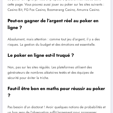
cette page. Vous pouvez aussi jouer au poker sur les sites suivants :
Casino Bit, FG Fox Casino, Boomerang Casino, Amunra Casino.
Peut-on gagner de l’argent réel au poker en
ligne ?
Absolument, mais attention : comme tout jeu d’argent, il y a des
risques. La gestion du budget et des émotions est essentielle.
Le poker en ligne est-il truqué ?
Non, pas sur les sites régulés. Les plateformes utilisent des
générateurs de nombres aléatoires testés et des équipes de
sécurité pour éviter la triche.
Faut-il être bon en maths pour réussir au poker
?
Pas besoin d’un doctorat ! Avoir quelques notions de probabilités et
un bon sens de l’observation suffit largement pour progresser.