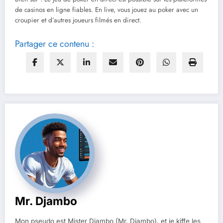
de casinos en ligne fiables. En live, vous jouez au poker avec un
croupier et d’autres joueurs filmés en direct.
Partager ce contenu :
Mr. Djambo
Mon pseudo est Mister Djambo (Mr. Djambo), et je kiffe les