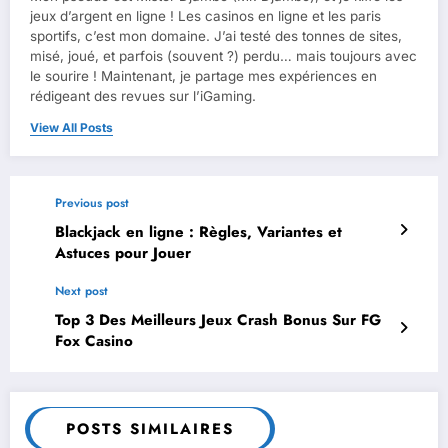
jeux d’argent en ligne ! Les casinos en ligne et les paris
sportifs, c’est mon domaine. J’ai testé des tonnes de sites,
misé, joué, et parfois (souvent ?) perdu… mais toujours avec
le sourire ! Maintenant, je partage mes expériences en
rédigeant des revues sur l’iGaming.
View All Posts
Previous post
Blackjack en ligne : Règles, Variantes et
Astuces pour Jouer
Next post
Top 3 Des Meilleurs Jeux Crash Bonus Sur FG
Fox Casino
POSTS SIMILAIRES