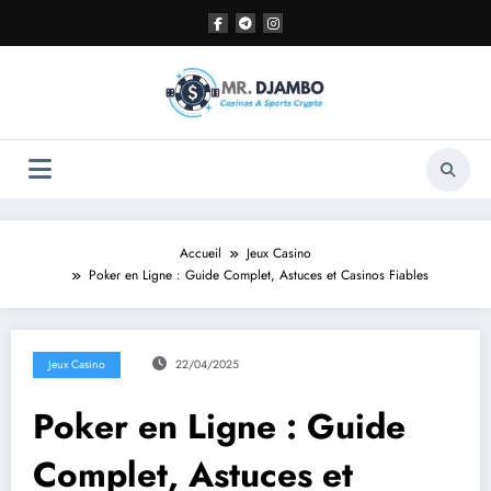
Aller
au
contenu
Accueil
Jeux Casino
Poker en Ligne : Guide Complet, Astuces et Casinos Fiables
Jeux Casino
22/04/2025
Poker en Ligne : Guide
Complet, Astuces et