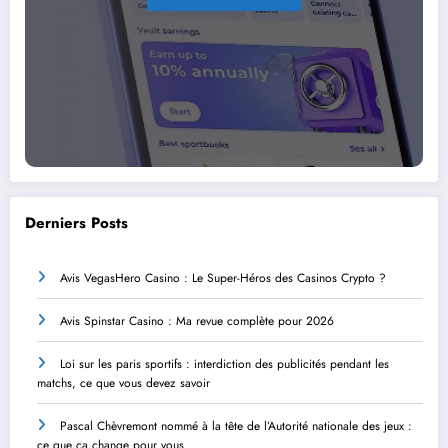
Derniers Posts
Avis VegasHero Casino : Le Super-Héros des Casinos Crypto ?
Avis Spinstar Casino : Ma revue complète pour 2026
Loi sur les paris sportifs : interdiction des publicités pendant les
matchs, ce que vous devez savoir
Pascal Chèvremont nommé à la tête de l’Autorité nationale des jeux :
ce que ça change pour vous