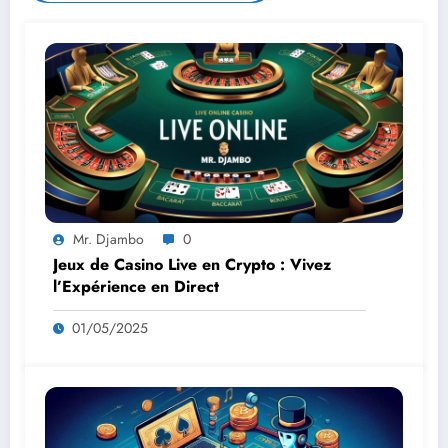
Mr. Djambo
0
Jeux de Casino Live en Crypto : Vivez
l’Expérience en Direct
01/05/2025