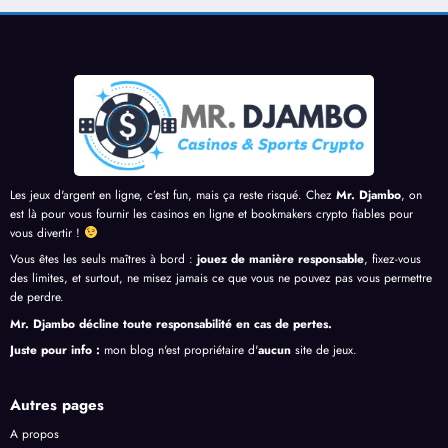
Les jeux d'argent en ligne, c’est fun, mais ça reste risqué. Chez
Mr. Djambo
, on
est là pour vous fournir les casinos en ligne et bookmakers crypto fiables pour
vous divertir !
Vous êtes les seuls maîtres à bord :
jouez de manière responsable
, fixez-vous
des limites, et surtout, ne misez jamais ce que vous ne pouvez pas vous permettre
de perdre.
Mr. Djambo décline toute responsabilité en cas de pertes.
Juste pour info :
mon blog n'est propriétaire d'
aucun
site de jeux.
Autres pages
A propos