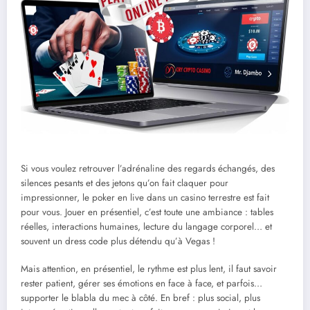
Si vous voulez retrouver l’adrénaline des regards échangés, des
silences pesants et des jetons qu’on fait claquer pour
impressionner, le poker en live dans un casino terrestre est fait
pour vous. Jouer en présentiel, c’est toute une ambiance : tables
réelles, interactions humaines, lecture du langage corporel… et
souvent un dress code plus détendu qu’à Vegas !
Mais attention, en présentiel, le rythme est plus lent, il faut savoir
rester patient, gérer ses émotions en face à face, et parfois…
supporter le blabla du mec à côté. En bref : plus social, plus