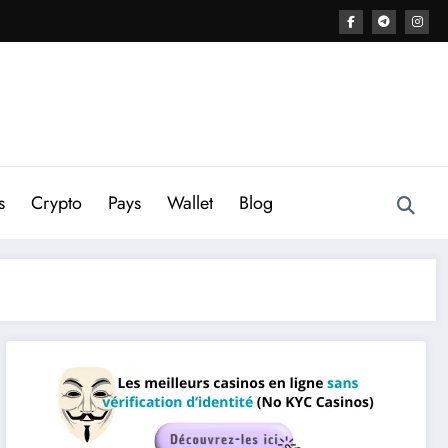
s
Crypto
Pays
Wallet
Blog