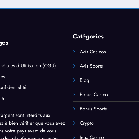
Catégories
ges
Avis Casinos
nérales d'Utilisation (CGU)
Avis Sports
les
Blog
onfidentialité
Bonus Casino
le
Bonus Sports
’argent sont interdits aux
z à bien vérifier que vous avez
Crypto
ns votre pays avant de vous
Jeux Casino
ne des plateformes présentées