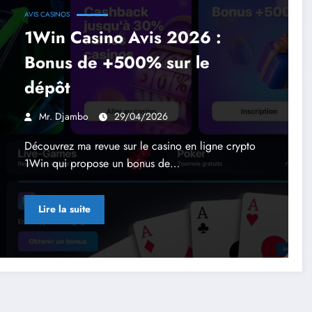
AVIS CASINOS
1Win Casino Avis 2026 :
Bonus de +500% sur le
dépôt
Mr. Djambo
29/04/2026
Découvrez ma revue sur le casino en ligne crypto
1Win qui propose un bonus de…
Lire la suite