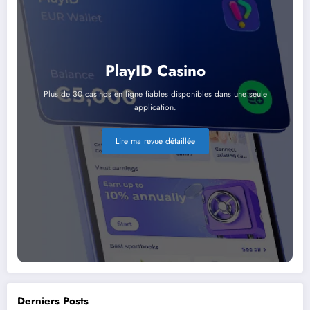
PlayID Casino
Plus de 30 casinos en ligne fiables disponibles dans une seule
application.
Lire ma revue détaillée
Derniers Posts