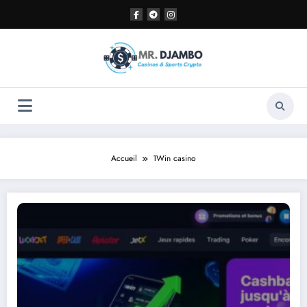
Aller
au
contenu
Accueil
1Win casino