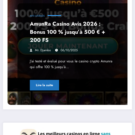
AVIS CASINOS
AmunRa Casino Avis 2026 :
Bonus 100 % jusqu’à 500 € +
200 FS
Mr. Djambo
06/10/2025
J’ai testé et évalué pour vous le casino crypto Amunra
qui offre 100 % jusqu’à…
Lire la suite