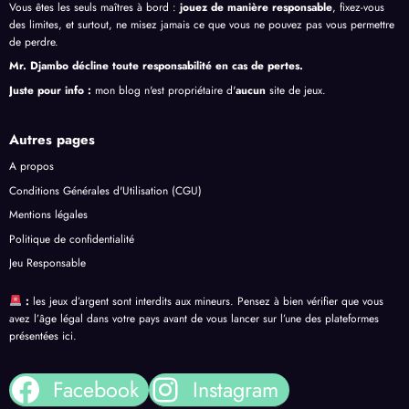
Vous êtes les seuls maîtres à bord :
jouez de manière responsable
, fixez-vous
des limites, et surtout, ne misez jamais ce que vous ne pouvez pas vous permettre
de perdre.
Mr. Djambo décline toute responsabilité en cas de pertes.
Juste pour info :
mon blog n'est propriétaire d'
aucun
site de jeux.
Autres pages
A propos
Conditions Générales d'Utilisation (CGU)
Mentions légales
Politique de confidentialité
Jeu Responsable
:
les jeux d’argent sont interdits aux mineurs. Pensez à bien vérifier que vous
avez l’âge légal dans votre pays avant de vous lancer sur l’une des plateformes
présentées ici.
Facebook
Instagram