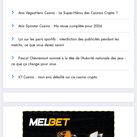
Avis VegasHero Casino : Le Super-Héros des Casinos Crypto ?
Avis Spinstar Casino : Ma revue complète pour 2026
Loi sur les paris sportifs : interdiction des publicités pendant les
matchs, ce que vous devez savoir
Pascal Chèvremont nommé à la tête de l’Autorité nationale des jeux :
ce que ça change pour vous
X7 Casino : mon avis détaillé sur ce casino crypto