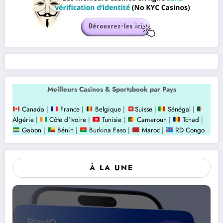
Meilleurs Casinos & Sportsbook par Pays
Canada
|
France
|
Belgique
|
Suisse
|
Sénégal
|
Algérie
|
Côte d'Ivoire
|
Tunisie
|
Cameroun
|
Tchad
|
Gabon
|
Bénin
|
Burkina Faso
|
Maroc
|
RD Congo
À LA UNE