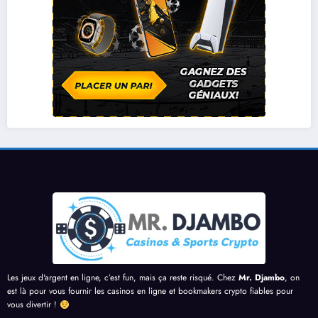
Les jeux d'argent en ligne, c’est fun, mais ça reste risqué. Chez
Mr. Djambo
, on
est là pour vous fournir les casinos en ligne et bookmakers crypto fiables pour
vous divertir !