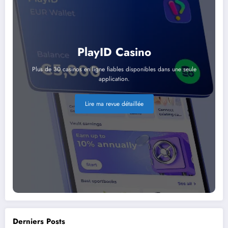
PlayID Casino
Plus de 30 casinos en ligne fiables disponibles dans une seule
application.
Lire ma revue détaillée
Derniers Posts