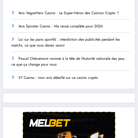
Avis VegasHero Casino : Le Super-Héros des Casinos Crypto ?
Avis Spinstar Casino : Ma revue complète pour 2026
Loi sur les paris sportifs : interdiction des publicités pendant les
matchs, ce que vous devez savoir
Pascal Chèvremont nommé à la tête de l’Autorité nationale des jeux :
ce que ça change pour vous
X7 Casino : mon avis détaillé sur ce casino crypto