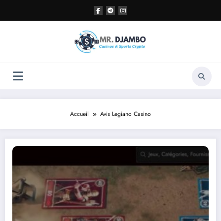
Aller
au
contenu
Accueil
Avis Legiano Casino