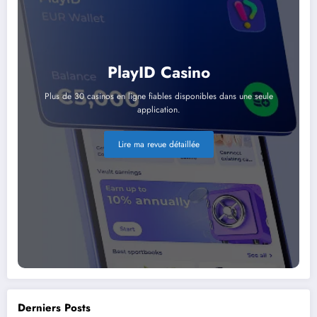
PlayID Casino
Plus de 30 casinos en ligne fiables disponibles dans une seule
application.
Lire ma revue détaillée
Derniers Posts