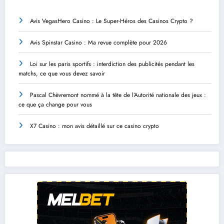
Avis VegasHero Casino : Le Super-Héros des Casinos Crypto ?
Avis Spinstar Casino : Ma revue complète pour 2026
Loi sur les paris sportifs : interdiction des publicités pendant les
matchs, ce que vous devez savoir
Pascal Chèvremont nommé à la tête de l’Autorité nationale des jeux :
ce que ça change pour vous
X7 Casino : mon avis détaillé sur ce casino crypto