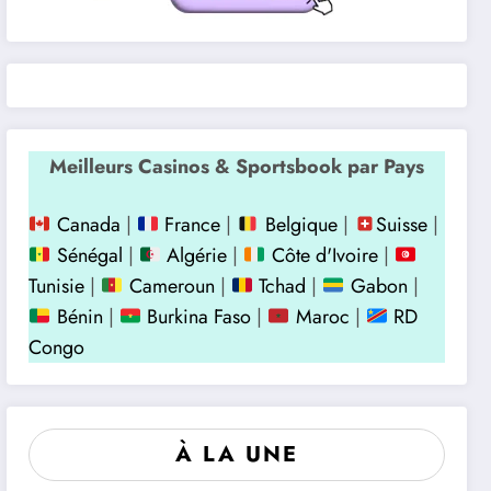
Meilleurs Casinos & Sportsbook par Pays
Canada
|
France
|
Belgique
|
Suisse
|
Sénégal
|
Algérie
|
Côte d'Ivoire
|
Tunisie
|
Cameroun
|
Tchad
|
Gabon
|
Bénin
|
Burkina Faso
|
Maroc
|
RD
Congo
À LA UNE