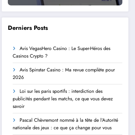
Derniers Posts
Avis VegasHero Casino : Le Super-Héros des
Casinos Crypto ?
Avis Spinstar Casino : Ma revue complète pour
2026
Loi sur les paris sportifs : interdiction des
publicités pendant les matchs, ce que vous devez
savoir
Pascal Chèvremont nommé à la tête de l’Autorité
nationale des jeux : ce que ça change pour vous