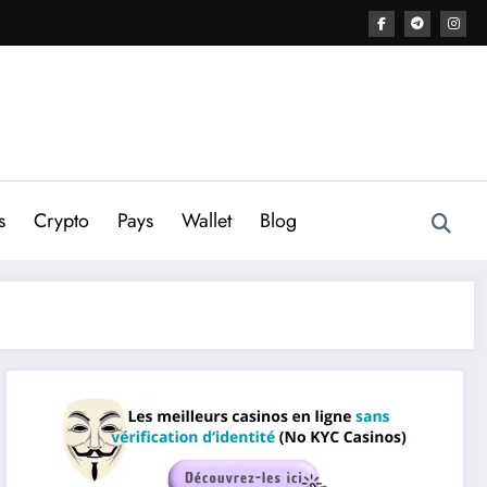
s
Crypto
Pays
Wallet
Blog