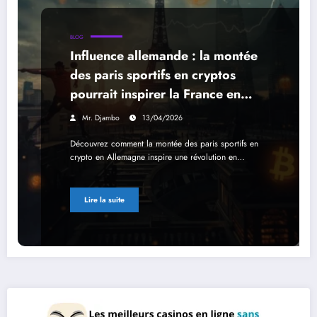
BLOG
Influence allemande : la montée
des paris sportifs en cryptos
pourrait inspirer la France en
2026
Mr. Djambo
13/04/2026
Découvrez comment la montée des paris sportifs en
crypto en Allemagne inspire une révolution en…
Lire la suite