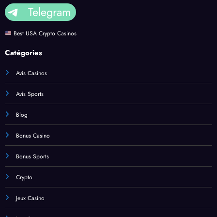
Telegram
Best USA Crypto Casinos
Catégories
Avis Casinos
Avis Sports
Blog
Bonus Casino
Bonus Sports
Crypto
Jeux Casino