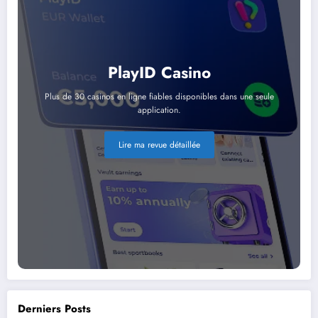
PlayID Casino
Plus de 30 casinos en ligne fiables disponibles dans une seule
application.
Lire ma revue détaillée
Derniers Posts