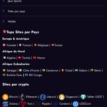
Jeux Sports
Sites par pays
Wallet
Tops Sites par Pays
Europe
& Amérique
Canada
|
France
|
Belgique
|
Suisse
Afrique du Nord
Algérie
|
Tunisie
|
Maroc
Afrique Subsaharien
Sénégal
|
Côte d'Ivoire
|
Cameroun
|
Tchad
|
Gabon
|
Bénin
|
Burkina Faso
|
RD Congo
Sites par crypto
Bitcoin
|
Ethereum
|
Litecoin
|
Dogecoin
|
Tether USDT
|
Solana
|
Tron
|
Ripple
|
Cardano
|
USDCoin