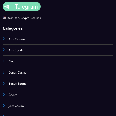
Telegram
Best USA Crypto Casinos
Catégories
Avis Casinos
Avis Sports
Blog
Bonus Casino
Bonus Sports
Crypto
Jeux Casino