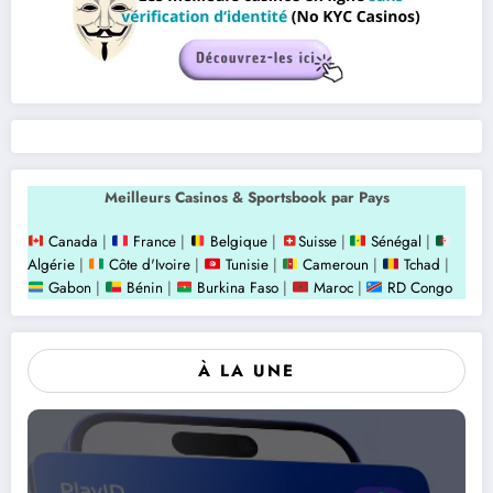
Meilleurs Casinos & Sportsbook par Pays
Canada
|
France
|
Belgique
|
Suisse
|
Sénégal
|
Algérie
|
Côte d'Ivoire
|
Tunisie
|
Cameroun
|
Tchad
|
Gabon
|
Bénin
|
Burkina Faso
|
Maroc
|
RD Congo
À LA UNE