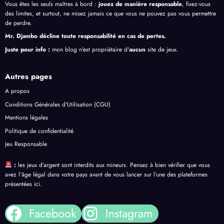
Vous êtes les seuls maîtres à bord :
jouez de manière responsable
, fixez-vous
des limites, et surtout, ne misez jamais ce que vous ne pouvez pas vous permettre
de perdre.
Mr. Djambo décline toute responsabilité en cas de pertes.
Juste pour info :
mon blog n'est propriétaire d'
aucun
site de jeux.
Autres pages
A propos
Conditions Générales d'Utilisation (CGU)
Mentions légales
Politique de confidentialité
Jeu Responsable
:
les jeux d’argent sont interdits aux mineurs. Pensez à bien vérifier que vous
avez l’âge légal dans votre pays avant de vous lancer sur l’une des plateformes
présentées ici.
Facebook
Instagram