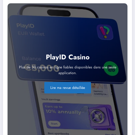
PlayID Casino
Plus de 30 casinos en ligne fiables disponibles dans une seule
application.
Lire ma revue détaillée