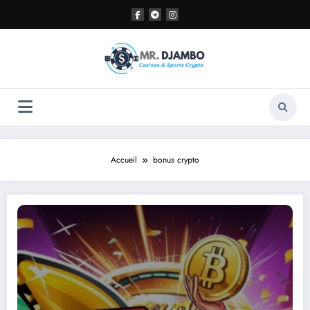
Aller
au
contenu
Accueil
bonus crypto