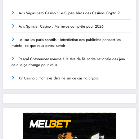
Avis VegasHero Casino : Le Super-Héros des Casinos Crypto ?
Avis Spinstar Casino : Ma revue complète pour 2026
Loi sur les paris sportifs : interdiction des publicités pendant les
matchs, ce que vous devez savoir
Pascal Chèvremont nommé à la tête de l’Autorité nationale des jeux :
ce que ça change pour vous
X7 Casino : mon avis détaillé sur ce casino crypto