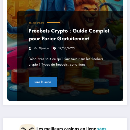
BONUS SPORTS
Freebets Crypto : Guide Complet
pour Parier Gratuitement
Mr. Djambo
17/05/2025
Découvrez tout ce qu’il faut savoir sur les freebets
crypto ! Types de freebets, conditions,…
Lire la suite