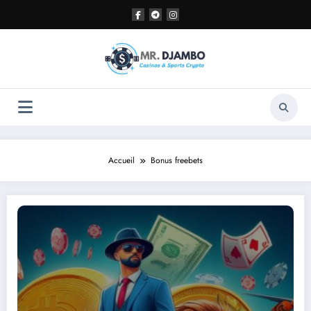
Aller
au
contenu
Accueil
Bonus freebets