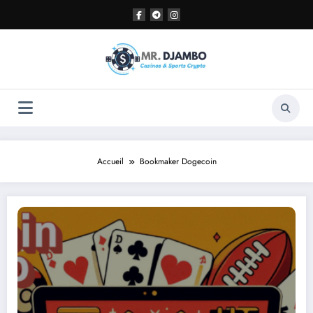
Aller
au
contenu
Accueil
Bookmaker Dogecoin