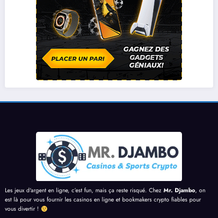
Les jeux d'argent en ligne, c’est fun, mais ça reste risqué. Chez
Mr. Djambo
, on
est là pour vous fournir les casinos en ligne et bookmakers crypto fiables pour
vous divertir !