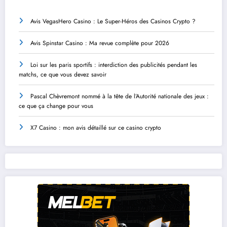
Avis VegasHero Casino : Le Super-Héros des Casinos Crypto ?
Avis Spinstar Casino : Ma revue complète pour 2026
Loi sur les paris sportifs : interdiction des publicités pendant les
matchs, ce que vous devez savoir
Pascal Chèvremont nommé à la tête de l’Autorité nationale des jeux :
ce que ça change pour vous
X7 Casino : mon avis détaillé sur ce casino crypto