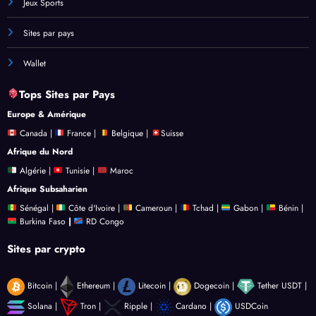
Jeux Sports
Sites par pays
Wallet
Tops Sites par Pays
Europe
& Amérique
Canada
|
France
|
Belgique
|
Suisse
Afrique du Nord
Algérie
|
Tunisie
|
Maroc
Afrique Subsaharien
Sénégal
|
Côte d'Ivoire
|
Cameroun
|
Tchad
|
Gabon
|
Bénin
|
Burkina Faso
|
RD Congo
Sites par crypto
Bitcoin
|
Ethereum
|
Litecoin
|
Dogecoin
|
Tether USDT
|
Solana
|
Tron
|
Ripple
|
Cardano
|
USDCoin