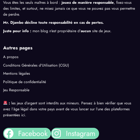
Vous êtes les seuls maîtres à bord :
jouez de manière responsable
, fixez-vous
des limites, et surtout, ne misez jamais ce que vous ne pouvez pas vous permettre
de perdre.
Mr. Djambo décline toute responsabilité en cas de pertes.
Juste pour info :
mon blog n'est propriétaire d'
aucun
site de jeux.
Autres pages
A propos
Conditions Générales d'Utilisation (CGU)
Mentions légales
Politique de confidentialité
Jeu Responsable
:
les jeux d’argent sont interdits aux mineurs. Pensez à bien vérifier que vous
avez l’âge légal dans votre pays avant de vous lancer sur l’une des plateformes
présentées ici.
Facebook
Instagram