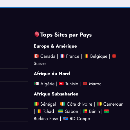
Tops Sites par Pays
Europe
& Amérique
Canada
|
France
|
Belgique
|
Suisse
Afrique du Nord
Algérie
|
Tunisie
|
Maroc
Afrique Subsaharien
Sénégal
|
Côte d'Ivoire
|
Cameroun
|
Tchad
|
Gabon
|
Bénin
|
Burkina Faso
|
RD Congo