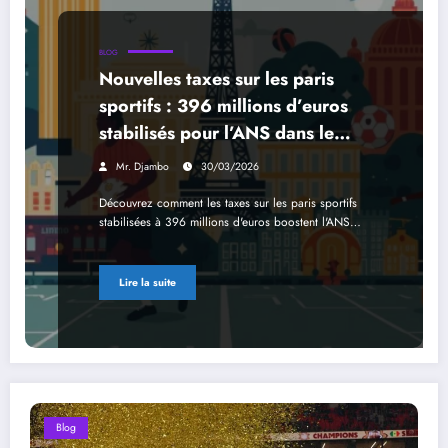
BLOG
Nouvelles taxes sur les paris
sportifs : 396 millions d’euros
stabilisés pour l’ANS dans le
projet de loi de finances 2026
Mr. Djambo
30/03/2026
Découvrez comment les taxes sur les paris sportifs
stabilisées à 396 millions d'euros boostent l'ANS…
Lire la suite
Blog