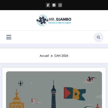
Aller
au
contenu
Accueil
CAN 2026