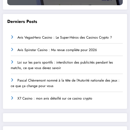
Derniers Posts
Avis VegasHero Casino : Le Super-Héros des Casinos Crypto ?
Avis Spinstar Casino : Ma revue complète pour 2026
Loi sur les paris sportifs : interdiction des publicités pendant les
matchs, ce que vous devez savoir
Pascal Chèvremont nommé à la tête de l’Autorité nationale des jeux :
ce que ça change pour vous
X7 Casino : mon avis détaillé sur ce casino crypto