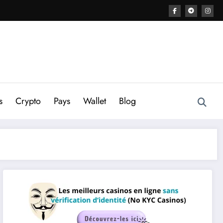
s
Crypto
Pays
Wallet
Blog