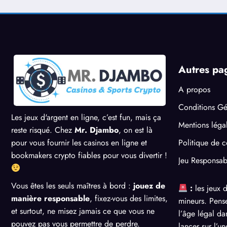
Autres pa
A propos
Conditions Gé
Les jeux d'argent en ligne, c’est fun, mais ça
Mentions léga
reste risqué. Chez
Mr. Djambo
, on est là
pour vous fournir les casinos en ligne et
Politique de c
bookmakers crypto fiables pour vous divertir !
Jeu Responsab
Vous êtes les seuls maîtres à bord :
jouez de
:
les jeux d
manière responsable
, fixez-vous des limites,
mineurs. Pense
et surtout, ne misez jamais ce que vous ne
l’âge légal da
pouvez pas vous permettre de perdre.
lancer sur l’u