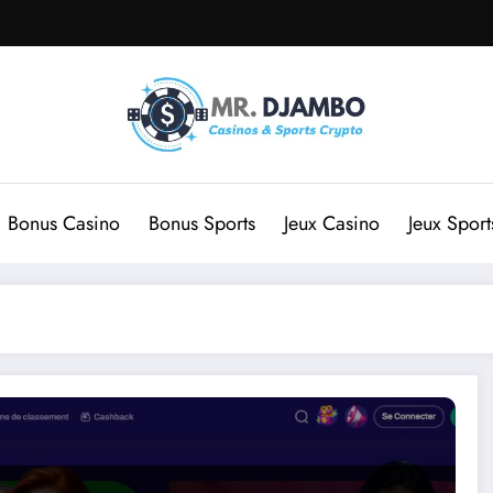
Bonus Casino
Bonus Sports
Jeux Casino
Jeux Sport