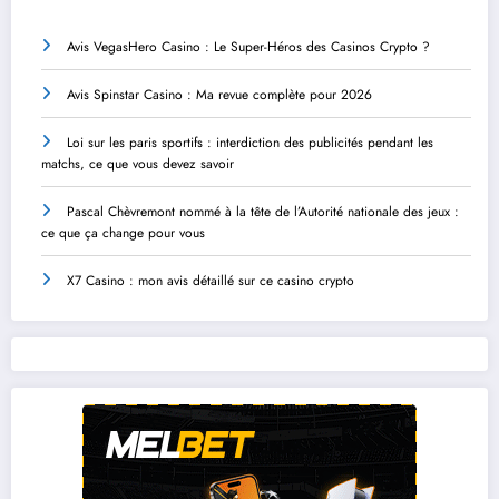
Avis VegasHero Casino : Le Super-Héros des Casinos Crypto ?
Avis Spinstar Casino : Ma revue complète pour 2026
Loi sur les paris sportifs : interdiction des publicités pendant les
matchs, ce que vous devez savoir
Pascal Chèvremont nommé à la tête de l’Autorité nationale des jeux :
ce que ça change pour vous
X7 Casino : mon avis détaillé sur ce casino crypto