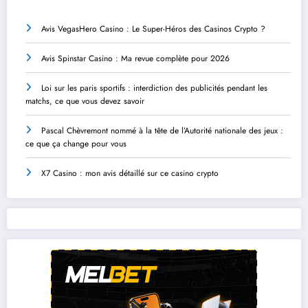
Avis VegasHero Casino : Le Super-Héros des Casinos Crypto ?
Avis Spinstar Casino : Ma revue complète pour 2026
Loi sur les paris sportifs : interdiction des publicités pendant les
matchs, ce que vous devez savoir
Pascal Chèvremont nommé à la tête de l’Autorité nationale des jeux :
ce que ça change pour vous
X7 Casino : mon avis détaillé sur ce casino crypto