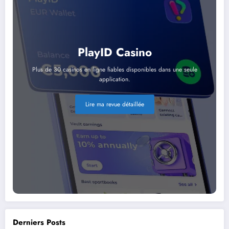
PlayID Casino
Plus de 30 casinos en ligne fiables disponibles dans une seule
application.
Lire ma revue détaillée
Derniers Posts