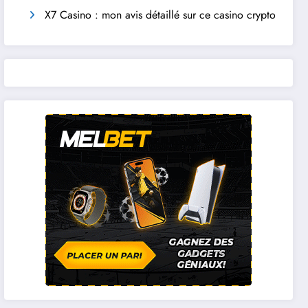
X7 Casino : mon avis détaillé sur ce casino crypto