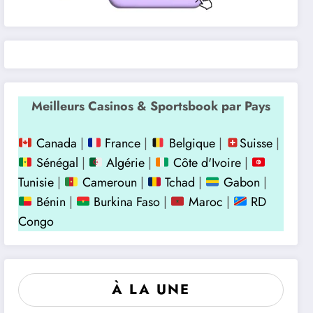
Meilleurs Casinos & Sportsbook par Pays
Canada
|
France
|
Belgique
|
Suisse
|
Sénégal
|
Algérie
|
Côte d'Ivoire
|
Tunisie
|
Cameroun
|
Tchad
|
Gabon
|
Bénin
|
Burkina Faso
|
Maroc
|
RD
Congo
À LA UNE