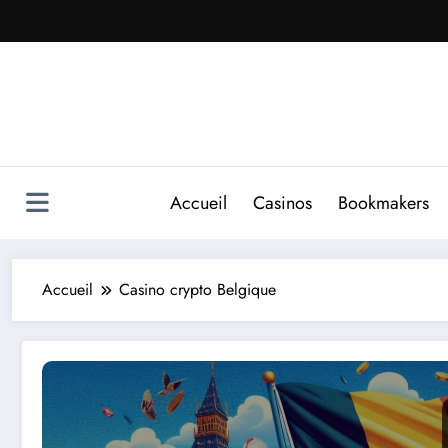
Aller
au
contenu
Accueil
Casinos
Bookmakers
Accueil
Casino crypto Belgique