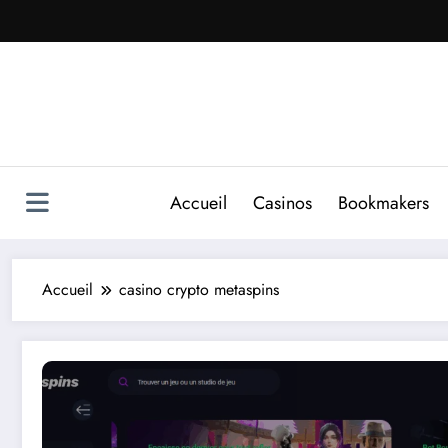
Aller
au
contenu
Accueil
Casinos
Bookmakers
Accueil
casino crypto metaspins