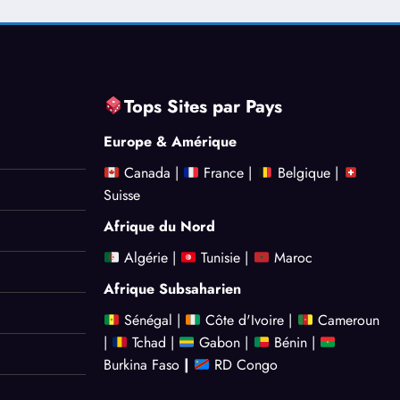
Tops Sites par Pays
Europe
& Amérique
Canada
|
France
|
Belgique
|
Suisse
Afrique du Nord
Algérie
|
Tunisie
|
Maroc
Afrique Subsaharien
Sénégal
|
Côte d'Ivoire
|
Cameroun
|
Tchad
|
Gabon
|
Bénin
|
Burkina Faso
|
RD Congo