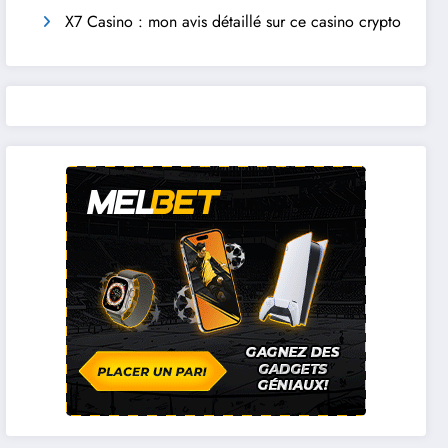
X7 Casino : mon avis détaillé sur ce casino crypto