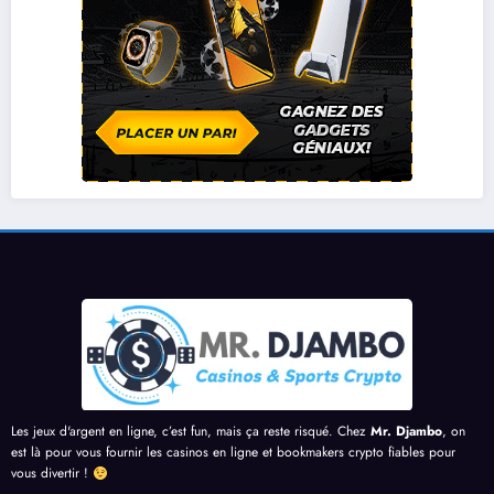
Les jeux d'argent en ligne, c’est fun, mais ça reste risqué. Chez
Mr. Djambo
, on
est là pour vous fournir les casinos en ligne et bookmakers crypto fiables pour
vous divertir !