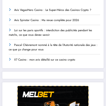
Avis VegasHero Casino : Le Super-Héros des Casinos Crypto ?
Avis Spinstar Casino : Ma revue complète pour 2026
Loi sur les paris sportifs : interdiction des publicités pendant les
matchs, ce que vous devez savoir
Pascal Chèvremont nommé à la tête de l’Autorité nationale des jeux :
ce que ça change pour vous
X7 Casino : mon avis détaillé sur ce casino crypto