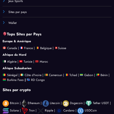
Jeux Sports
Sites par pays
Wallet
Tops Sites par Pays
Europe
& Amérique
Canada
|
France
|
Belgique
|
Suisse
Afrique du Nord
Algérie
|
Tunisie
|
Maroc
Afrique Subsaharien
Sénégal
|
Côte d'Ivoire
|
Cameroun
|
Tchad
|
Gabon
|
Bénin
|
Burkina Faso
|
RD Congo
Sites par crypto
Bitcoin
|
Ethereum
|
Litecoin
|
Dogecoin
|
Tether USDT
|
Solana
|
Tron
|
Ripple
|
Cardano
|
USDCoin