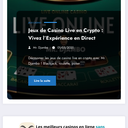
JEUX CASINO
Jeux de Casino Live en Crypto :
Vivez l’Expérience en Direct
Mr. Djambo
01/05/2025
Découvrez les jeux de casino live en crypto avec Mr.
Djambo ! Blackjack, roulette, poker.…
Lire la suite