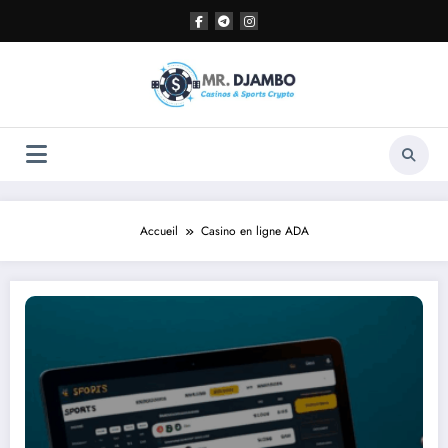
Aller
au
contenu
Accueil
Casino en ligne ADA