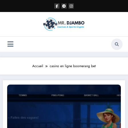
Aller
au
contenu
Accueil
casino en ligne boomerang bet