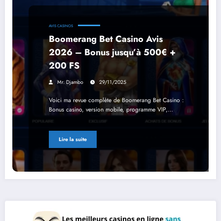
AVIS CASINOS
Boomerang Bet Casino Avis
2026 – Bonus jusqu’à 500€ +
200 FS
Mr. Djambo
29/11/2025
Voici ma revue complète de Boomerang Bet Casino :
Bonus casino, version mobile, programme VIP,…
Lire la suite