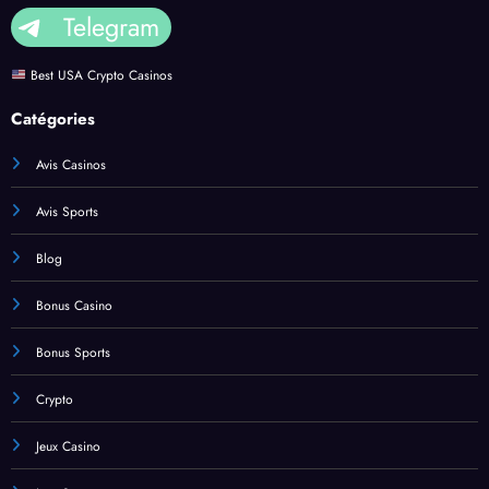
Telegram
Best USA Crypto Casinos
Catégories
Avis Casinos
Avis Sports
Blog
Bonus Casino
Bonus Sports
Crypto
Jeux Casino