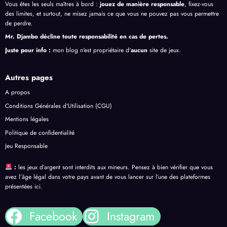
Vous êtes les seuls maîtres à bord :
jouez de manière responsable
, fixez-vous
des limites, et surtout, ne misez jamais ce que vous ne pouvez pas vous permettre
de perdre.
Mr. Djambo décline toute responsabilité en cas de pertes.
Juste pour info :
mon blog n'est propriétaire d'
aucun
site de jeux.
Autres pages
A propos
Conditions Générales d'Utilisation (CGU)
Mentions légales
Politique de confidentialité
Jeu Responsable
:
les jeux d’argent sont interdits aux mineurs. Pensez à bien vérifier que vous
avez l’âge légal dans votre pays avant de vous lancer sur l’une des plateformes
présentées ici.
Facebook
Instagram