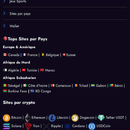
Jeux Sports
Sites par pays
Wallet
Tops Sites par Pays
Europe
& Amérique
Canada
|
France
|
Belgique
|
Suisse
Afrique du Nord
Algérie
|
Tunisie
|
Maroc
Afrique Subsaharien
Sénégal
|
Côte d'Ivoire
|
Cameroun
|
Tchad
|
Gabon
|
Bénin
|
Burkina Faso
|
RD Congo
Sites par crypto
Bitcoin
|
Ethereum
|
Litecoin
|
Dogecoin
|
Tether USDT
|
Solana
|
Tron
|
Ripple
|
Cardano
|
USDCoin