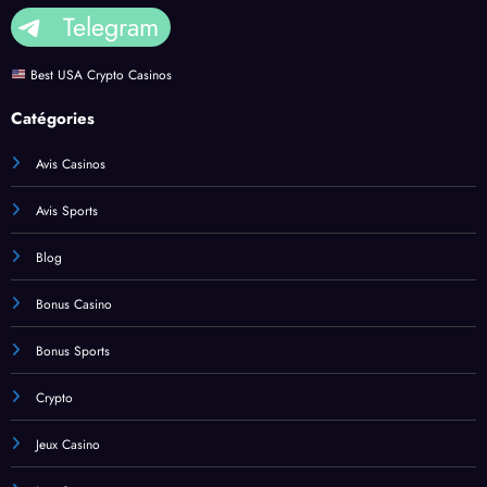
Telegram
Best USA Crypto Casinos
Catégories
Avis Casinos
Avis Sports
Blog
Bonus Casino
Bonus Sports
Crypto
Jeux Casino