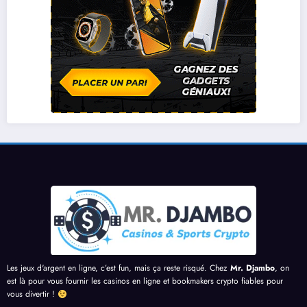
Les jeux d'argent en ligne, c’est fun, mais ça reste risqué. Chez
Mr. Djambo
, on
est là pour vous fournir les casinos en ligne et bookmakers crypto fiables pour
vous divertir !