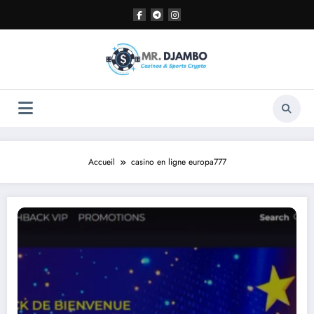
Aller
au
contenu
Accueil
casino en ligne europa777