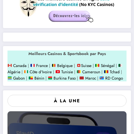
Meilleurs Casinos & Sportsbook par Pays
Canada
|
France
|
Belgique
|
Suisse
|
Sénégal
|
Algérie
|
Côte d'Ivoire
|
Tunisie
|
Cameroun
|
Tchad
|
Gabon
|
Bénin
|
Burkina Faso
|
Maroc
|
RD Congo
À LA UNE