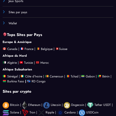
Jeux Sports
Sites par pays
Wallet
Tops Sites par Pays
Europe
& Amérique
Canada
|
France
|
Belgique
|
Suisse
Afrique du Nord
Algérie
|
Tunisie
|
Maroc
Afrique Subsaharien
Sénégal
|
Côte d'Ivoire
|
Cameroun
|
Tchad
|
Gabon
|
Bénin
|
Burkina Faso
|
RD Congo
Sites par crypto
Bitcoin
|
Ethereum
|
Litecoin
|
Dogecoin
|
Tether USDT
|
Solana
|
Tron
|
Ripple
|
Cardano
|
USDCoin