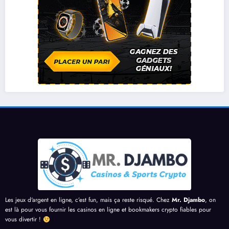
Les jeux d'argent en ligne, c’est fun, mais ça reste risqué. Chez
Mr. Djambo
, on
est là pour vous fournir les casinos en ligne et bookmakers crypto fiables pour
vous divertir !