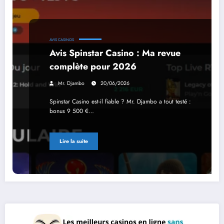
AVIS CASINOS
Avis Spinstar Casino : Ma revue
complète pour 2026
Mr. Djambo
20/06/2026
Spinstar Casino est-il fiable ? Mr. Djambo a tout testé :
bonus 9 500 €…
Lire la suite