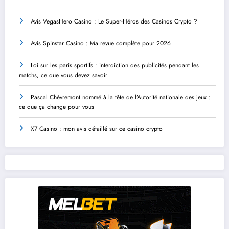
Avis VegasHero Casino : Le Super-Héros des Casinos Crypto ?
Avis Spinstar Casino : Ma revue complète pour 2026
Loi sur les paris sportifs : interdiction des publicités pendant les
matchs, ce que vous devez savoir
Pascal Chèvremont nommé à la tête de l’Autorité nationale des jeux :
ce que ça change pour vous
X7 Casino : mon avis détaillé sur ce casino crypto