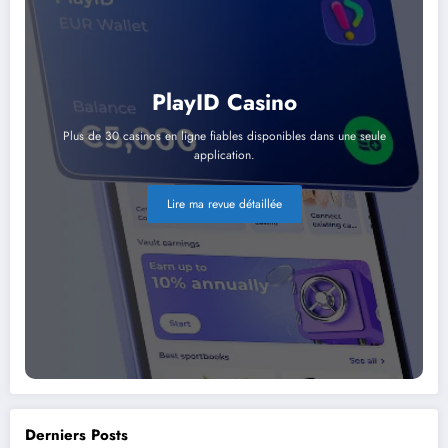
PlayID Casino
Plus de 30 casinos en ligne fiables disponibles dans une seule
application.
Lire ma revue détaillée
Derniers Posts