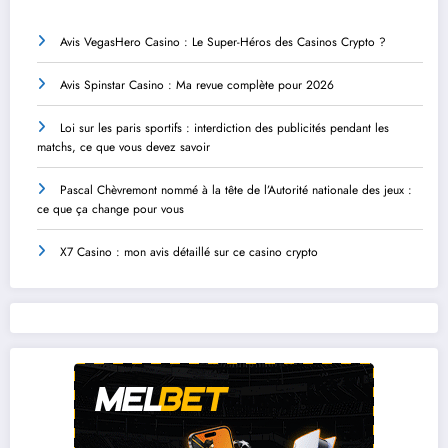
Avis VegasHero Casino : Le Super-Héros des Casinos Crypto ?
Avis Spinstar Casino : Ma revue complète pour 2026
Loi sur les paris sportifs : interdiction des publicités pendant les
matchs, ce que vous devez savoir
Pascal Chèvremont nommé à la tête de l’Autorité nationale des jeux :
ce que ça change pour vous
X7 Casino : mon avis détaillé sur ce casino crypto