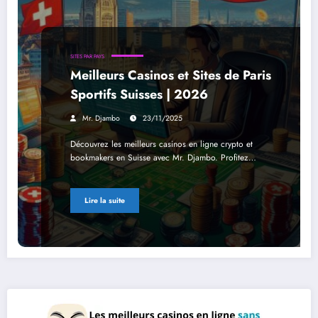
SITES PAR PAYS
Meilleurs Casinos et Sites de Paris
Sportifs Suisses | 2026
Mr. Djambo
23/11/2025
Découvrez les meilleurs casinos en ligne crypto et
bookmakers en Suisse avec Mr. Djambo. Profitez…
Lire la suite