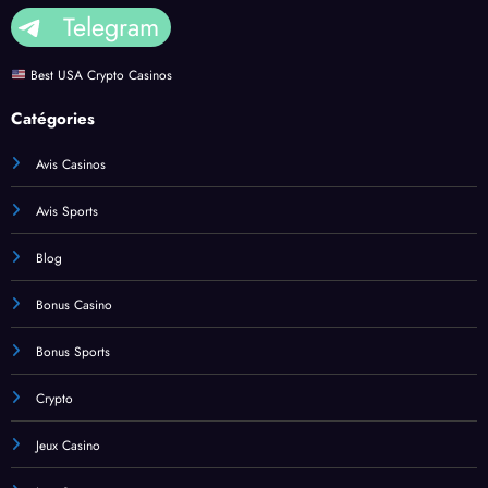
Telegram
Best USA Crypto Casinos
Catégories
Avis Casinos
Avis Sports
Blog
Bonus Casino
Bonus Sports
Crypto
Jeux Casino