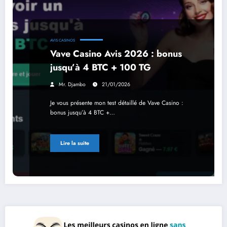
AVIS CASINOS
Vave Casino Avis 2026 : bonus
jusqu’à 4 BTC + 100 TG
Mr. Djambo
21/01/2026
Je vous présente mon test détaillé de Vave Casino :
bonus jusqu’à 4 BTC +…
Lire la suite