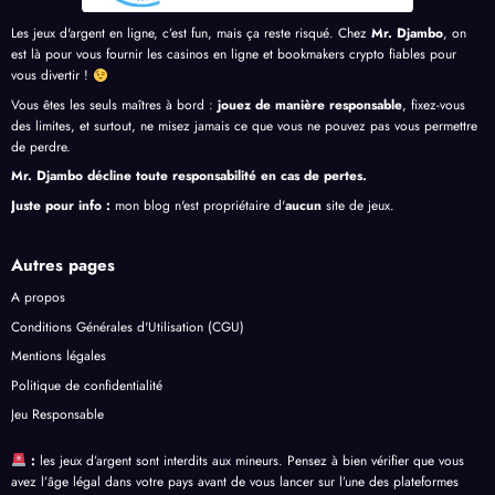
Les jeux d'argent en ligne, c’est fun, mais ça reste risqué. Chez
Mr. Djambo
, on
est là pour vous fournir les casinos en ligne et bookmakers crypto fiables pour
vous divertir !
Vous êtes les seuls maîtres à bord :
jouez de manière responsable
, fixez-vous
des limites, et surtout, ne misez jamais ce que vous ne pouvez pas vous permettre
de perdre.
Mr. Djambo décline toute responsabilité en cas de pertes.
Juste pour info :
mon blog n'est propriétaire d'
aucun
site de jeux.
Autres pages
A propos
Conditions Générales d'Utilisation (CGU)
Mentions légales
Politique de confidentialité
Jeu Responsable
:
les jeux d’argent sont interdits aux mineurs. Pensez à bien vérifier que vous
avez l’âge légal dans votre pays avant de vous lancer sur l’une des plateformes