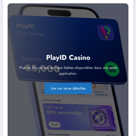
PlayID Casino
Plus de 30 casinos en ligne fiables disponibles dans une seule
application.
Lire ma revue détaillée