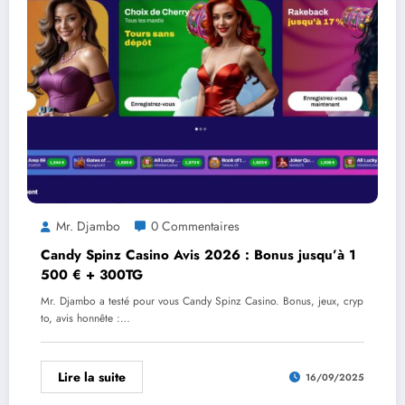
Mr. Djambo
0 Commentaires
Candy Spinz Casino Avis 2026 : Bonus jusqu’à 1
500 € + 300TG
Mr. Djambo a testé pour vous Candy Spinz Casino. Bonus, jeux, cryp
to, avis honnête :…
Lire la suite
16/09/2025