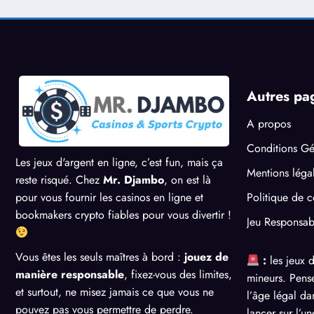
Autres pa
A propos
Conditions Gé
Les jeux d'argent en ligne, c’est fun, mais ça
Mentions léga
reste risqué. Chez
Mr. Djambo
, on est là
pour vous fournir les casinos en ligne et
Politique de c
bookmakers crypto fiables pour vous divertir !
Jeu Responsab
Vous êtes les seuls maîtres à bord :
jouez de
:
les jeux d
manière responsable
, fixez-vous des limites,
mineurs. Pense
et surtout, ne misez jamais ce que vous ne
l’âge légal da
pouvez pas vous permettre de perdre.
lancer sur l’u