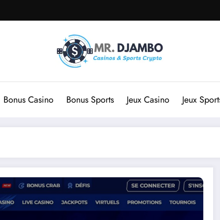
Bonus Casino
Bonus Sports
Jeux Casino
Jeux Sport