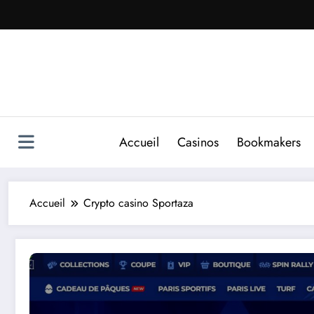
Aller
au
contenu
Accueil
Casinos
Bookmakers
Accueil
Crypto casino Sportaza