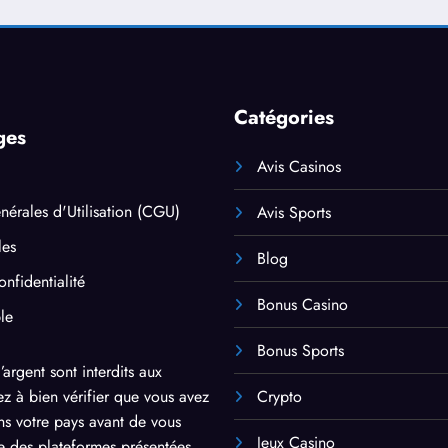
Catégories
ges
Avis Casinos
nérales d'Utilisation (CGU)
Avis Sports
les
Blog
onfidentialité
Bonus Casino
le
Bonus Sports
’argent sont interdits aux
z à bien vérifier que vous avez
Crypto
ns votre pays avant de vous
Jeux Casino
ne des plateformes présentées