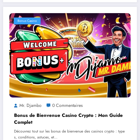
Bonus Casino
Mr. Djambo
0 Commentaires
Bonus de Bienvenue Casino Crypto : Mon Guide
Complet
Découvrez tout sur les bonus de bienvenue des casinos crypto : type
s, conditions, astuces, et…