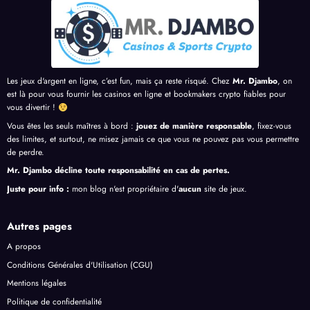
Les jeux d'argent en ligne, c’est fun, mais ça reste risqué. Chez
Mr. Djambo
, on
est là pour vous fournir les casinos en ligne et bookmakers crypto fiables pour
vous divertir !
Vous êtes les seuls maîtres à bord :
jouez de manière responsable
, fixez-vous
des limites, et surtout, ne misez jamais ce que vous ne pouvez pas vous permettre
de perdre.
Mr. Djambo décline toute responsabilité en cas de pertes.
Juste pour info :
mon blog n'est propriétaire d'
aucun
site de jeux.
Autres pages
A propos
Conditions Générales d'Utilisation (CGU)
Mentions légales
Politique de confidentialité