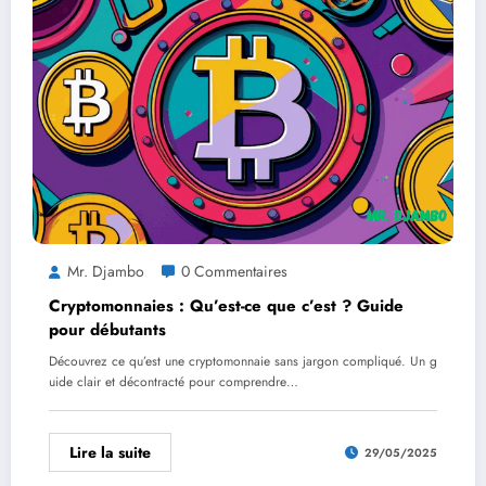
Mr. Djambo
0 Commentaires
Cryptomonnaies : Qu’est-ce que c’est ? Guide
pour débutants
Découvrez ce qu’est une cryptomonnaie sans jargon compliqué. Un g
uide clair et décontracté pour comprendre…
Lire la suite
29/05/2025