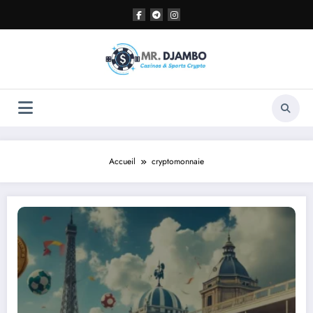
Aller
au
contenu
Accueil
cryptomonnaie