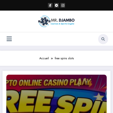
Aller
au
contenu
Accueil
free spins slots