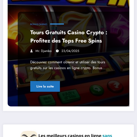
BONUS CASINO
Tours Gratuits Casino Crypto :
Profitez des Tops Free Spins
Mr. Djambo
23/04/2025
Découvrez comment obtenir et utiliser des tours
gratuits sur les casinos en ligne crypto. Bonus…
Lire la suite