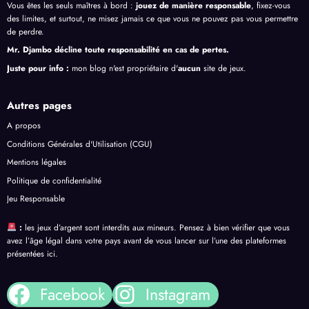
Vous êtes les seuls maîtres à bord :
jouez de manière responsable
, fixez-vous
des limites, et surtout, ne misez jamais ce que vous ne pouvez pas vous permettre
de perdre.
Mr. Djambo décline toute responsabilité en cas de pertes.
Juste pour info :
mon blog n'est propriétaire d'
aucun
site de jeux.
Autres pages
A propos
Conditions Générales d'Utilisation (CGU)
Mentions légales
Politique de confidentialité
Jeu Responsable
:
les jeux d’argent sont interdits aux mineurs. Pensez à bien vérifier que vous
avez l’âge légal dans votre pays avant de vous lancer sur l’une des plateformes
présentées ici.
Facebook
Instagram