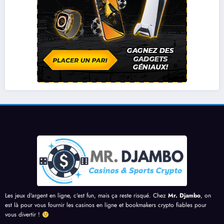
Les jeux d'argent en ligne, c’est fun, mais ça reste risqué. Chez
Mr. Djambo
, on
est là pour vous fournir les casinos en ligne et bookmakers crypto fiables pour
vous divertir !