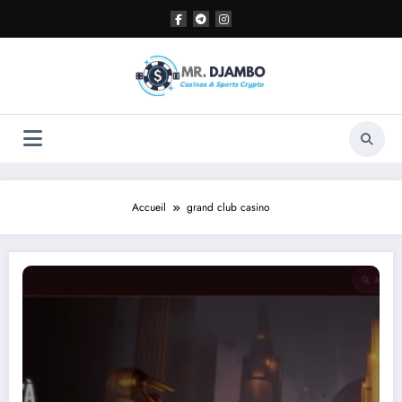
Aller
au
contenu
Accueil
grand club casino