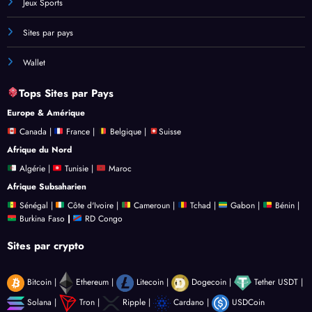
Jeux Sports
Sites par pays
Wallet
Tops Sites par Pays
Europe
& Amérique
Canada
|
France
|
Belgique
|
Suisse
Afrique du Nord
Algérie
|
Tunisie
|
Maroc
Afrique Subsaharien
Sénégal
|
Côte d'Ivoire
|
Cameroun
|
Tchad
|
Gabon
|
Bénin
|
Burkina Faso
|
RD Congo
Sites par crypto
Bitcoin
|
Ethereum
|
Litecoin
|
Dogecoin
|
Tether USDT
|
Solana
|
Tron
|
Ripple
|
Cardano
|
USDCoin