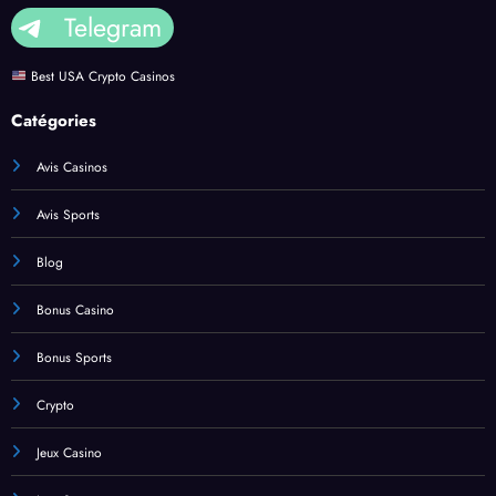
Telegram
Best USA Crypto Casinos
Catégories
Avis Casinos
Avis Sports
Blog
Bonus Casino
Bonus Sports
Crypto
Jeux Casino