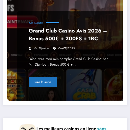
AVIS CASINOS
Grand Club Casino Avis 2026 –
Bonus 500€ + 200FS + 1BC
Mr. Djambo
06/09/2025
Découvrez mon avis complet Grand Club Casino par
Mr. Djambo : Bonus 500 € +…
Lire la suite