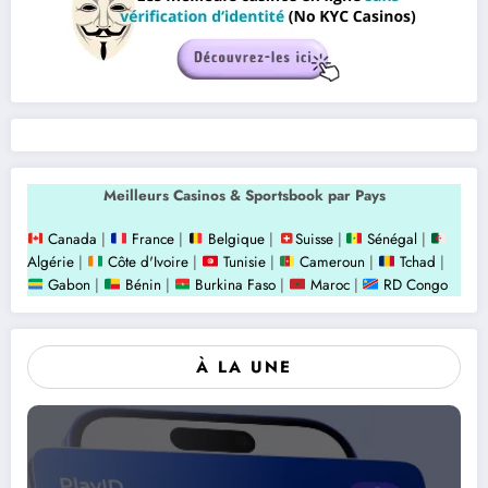
Meilleurs Casinos & Sportsbook par Pays
Canada
|
France
|
Belgique
|
Suisse
|
Sénégal
|
Algérie
|
Côte d'Ivoire
|
Tunisie
|
Cameroun
|
Tchad
|
Gabon
|
Bénin
|
Burkina Faso
|
Maroc
|
RD Congo
À LA UNE