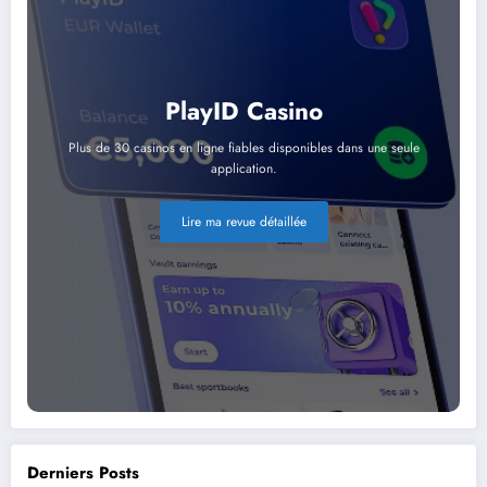
PlayID Casino
Plus de 30 casinos en ligne fiables disponibles dans une seule
application.
Lire ma revue détaillée
Derniers Posts