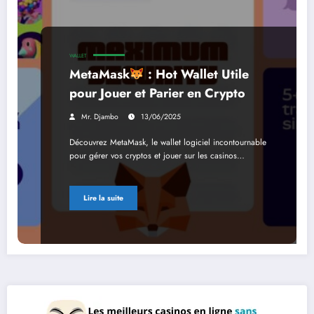
WALLET
MetaMask
: Hot Wallet Utile
pour Jouer et Parier en Crypto
Mr. Djambo
13/06/2025
Découvrez MetaMask, le wallet logiciel incontournable
pour gérer vos cryptos et jouer sur les casinos…
Lire la suite