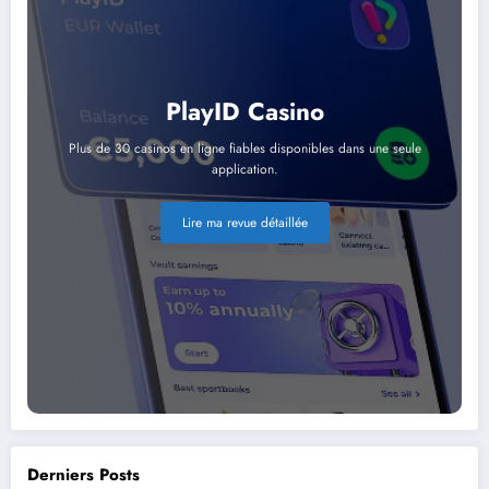
PlayID Casino
Plus de 30 casinos en ligne fiables disponibles dans une seule
application.
Lire ma revue détaillée
Derniers Posts