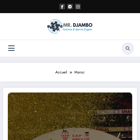
Aller
au
contenu
Accueil
Maroc