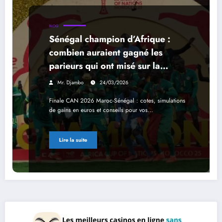
BLOG
Sénégal champion d’Afrique :
combien auraient gagné les
parieurs qui ont misé sur la
victoire ?
Mr. Djambo
24/03/2026
Finale CAN 2026 Maroc-Sénégal : cotes, simulations
de gains en euros et conseils pour vos…
Lire la suite