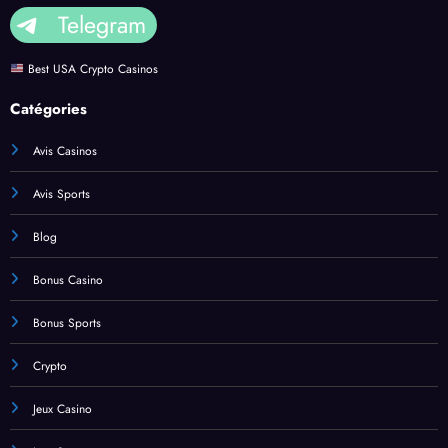
Telegram
Best USA Crypto Casinos
Catégories
Avis Casinos
Avis Sports
Blog
Bonus Casino
Bonus Sports
Crypto
Jeux Casino