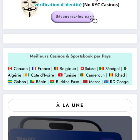
Meilleurs Casinos & Sportsbook par Pays
Canada
|
France
|
Belgique
|
Suisse
|
Sénégal
|
Algérie
|
Côte d'Ivoire
|
Tunisie
|
Cameroun
|
Tchad
|
Gabon
|
Bénin
|
Burkina Faso
|
Maroc
|
RD Congo
À LA UNE