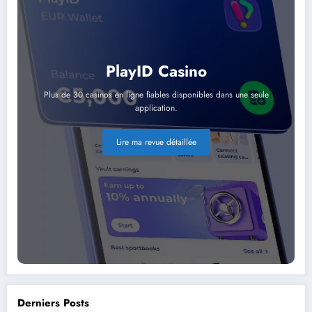
PlayID Casino
Plus de 30 casinos en ligne fiables disponibles dans une seule
application.
Lire ma revue détaillée
Derniers Posts