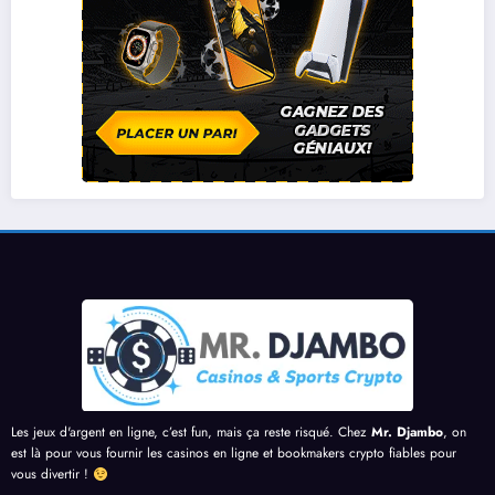
Les jeux d'argent en ligne, c’est fun, mais ça reste risqué. Chez
Mr. Djambo
, on
est là pour vous fournir les casinos en ligne et bookmakers crypto fiables pour
vous divertir !