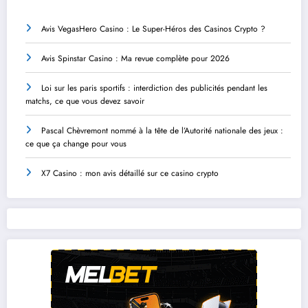
Avis VegasHero Casino : Le Super-Héros des Casinos Crypto ?
Avis Spinstar Casino : Ma revue complète pour 2026
Loi sur les paris sportifs : interdiction des publicités pendant les
matchs, ce que vous devez savoir
Pascal Chèvremont nommé à la tête de l’Autorité nationale des jeux :
ce que ça change pour vous
X7 Casino : mon avis détaillé sur ce casino crypto