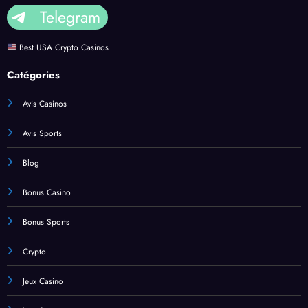
Telegram
Best USA Crypto Casinos
Catégories
Avis Casinos
Avis Sports
Blog
Bonus Casino
Bonus Sports
Crypto
Jeux Casino