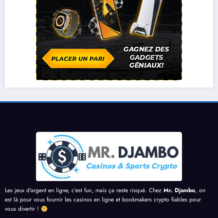
Les jeux d'argent en ligne, c’est fun, mais ça reste risqué. Chez
Mr. Djambo
, on
est là pour vous fournir les casinos en ligne et bookmakers crypto fiables pour
vous divertir !