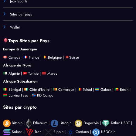
Jeux Sports
Sites par pays
Wallet
Tops Sites par Pays
Europe
& Amérique
Canada
|
France
|
Belgique
|
Suisse
Afrique du Nord
Algérie
|
Tunisie
|
Maroc
Afrique Subsaharien
Sénégal
|
Côte d'Ivoire
|
Cameroun
|
Tchad
|
Gabon
|
Bénin
|
Burkina Faso
|
RD Congo
Sites par crypto
Bitcoin
|
Ethereum
|
Litecoin
|
Dogecoin
|
Tether USDT
|
Solana
|
Tron
|
Ripple
|
Cardano
|
USDCoin