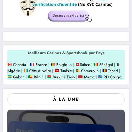
Meilleurs Casinos & Sportsbook par Pays
Canada
|
France
|
Belgique
|
Suisse
|
Sénégal
|
Algérie
|
Côte d'Ivoire
|
Tunisie
|
Cameroun
|
Tchad
|
Gabon
|
Bénin
|
Burkina Faso
|
Maroc
|
RD Congo
À LA UNE