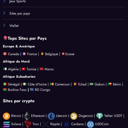
Jeux Sports
Sites par pays
Wallet
Tops Sites par Pays
Europe
& Amérique
Canada
|
France
|
Belgique
|
Suisse
Afrique du Nord
Algérie
|
Tunisie
|
Maroc
Afrique Subsaharien
Sénégal
|
Côte d'Ivoire
|
Cameroun
|
Tchad
|
Gabon
|
Bénin
|
Burkina Faso
|
RD Congo
Sites par crypto
Bitcoin
|
Ethereum
|
Litecoin
|
Dogecoin
|
Tether USDT
|
Solana
|
Tron
|
Ripple
|
Cardano
|
USDCoin