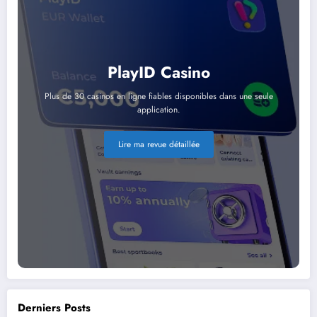
PlayID Casino
Plus de 30 casinos en ligne fiables disponibles dans une seule
application.
Lire ma revue détaillée
Derniers Posts