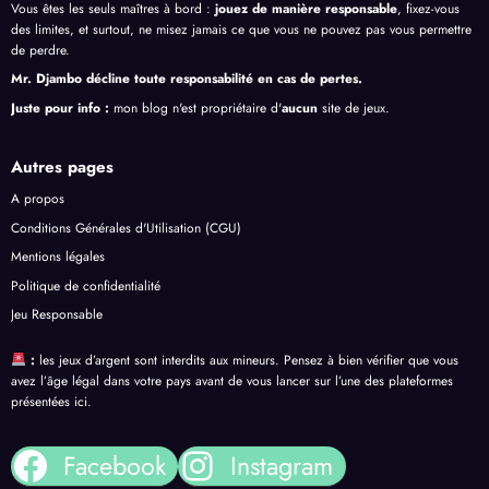
Vous êtes les seuls maîtres à bord :
jouez de manière responsable
, fixez-vous
des limites, et surtout, ne misez jamais ce que vous ne pouvez pas vous permettre
de perdre.
Mr. Djambo décline toute responsabilité en cas de pertes.
Juste pour info :
mon blog n'est propriétaire d'
aucun
site de jeux.
Autres pages
A propos
Conditions Générales d'Utilisation (CGU)
Mentions légales
Politique de confidentialité
Jeu Responsable
:
les jeux d’argent sont interdits aux mineurs. Pensez à bien vérifier que vous
avez l’âge légal dans votre pays avant de vous lancer sur l’une des plateformes
présentées ici.
Facebook
Instagram