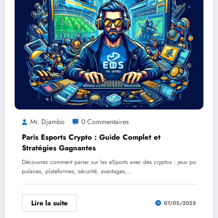
Mr. Djambo
0 Commentaires
Paris Esports Crypto : Guide Complet et
Stratégies Gagnantes
Découvrez comment parier sur les eSports avec des cryptos : jeux po
pulaires, plateformes, sécurité, avantages,…
Lire la suite
07/05/2025