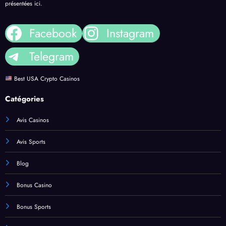
présentées ici.
Facebook
Instagram
Telegram
Best USA Crypto Casinos
Catégories
Avis Casinos
Avis Sports
Blog
Bonus Casino
Bonus Sports