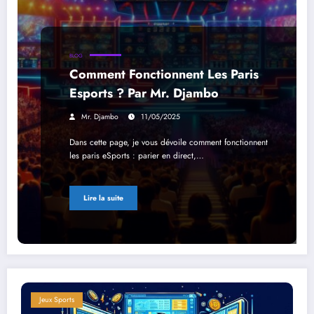
BLOG
Comment Fonctionnent Les Paris
Esports ? Par Mr. Djambo
Mr. Djambo
11/05/2025
Dans cette page, je vous dévoile comment fonctionnent
les paris eSports : parier en direct,…
Lire la suite
Jeux Sports