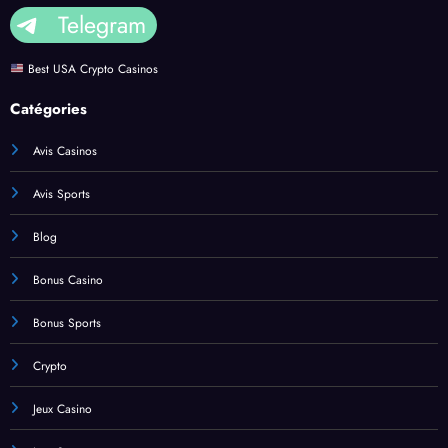
Telegram
Best USA Crypto Casinos
Catégories
Avis Casinos
Avis Sports
Blog
Bonus Casino
Bonus Sports
Crypto
Jeux Casino