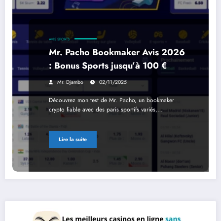
AVIS SPORTS
Mr. Pacho Bookmaker Avis 2026
: Bonus Sports jusqu’à 100 €
Mr. Djambo
02/11/2025
Découvrez mon test de Mr. Pacho, un bookmaker
crypto fiable avec des paris sportifs variés,…
Lire la suite