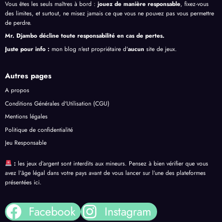
Vous êtes les seuls maîtres à bord :
jouez de manière responsable
, fixez-vous
des limites, et surtout, ne misez jamais ce que vous ne pouvez pas vous permettre
de perdre.
Mr. Djambo décline toute responsabilité en cas de pertes.
Juste pour info :
mon blog n'est propriétaire d'
aucun
site de jeux.
Autres pages
A propos
Conditions Générales d'Utilisation (CGU)
Mentions légales
Politique de confidentialité
Jeu Responsable
:
les jeux d’argent sont interdits aux mineurs. Pensez à bien vérifier que vous
avez l’âge légal dans votre pays avant de vous lancer sur l’une des plateformes
présentées ici.
Facebook
Instagram