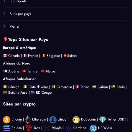
Jeux Sports
Sites par pays
Wallet
Tops Sites par Pays
Europe
& Amérique
Canada
|
France
|
Belgique
|
Suisse
Afrique du Nord
Algérie
|
Tunisie
|
Maroc
Afrique Subsaharien
Sénégal
|
Côte d'Ivoire
|
Cameroun
|
Tchad
|
Gabon
|
Bénin
|
Burkina Faso
|
RD Congo
Sites par crypto
Bitcoin
|
Ethereum
|
Litecoin
|
Dogecoin
|
Tether USDT
|
Solana
|
Tron
|
Ripple
|
Cardano
|
USDCoin