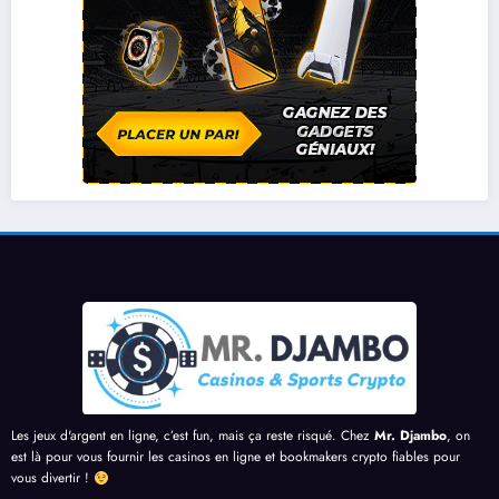
Les jeux d'argent en ligne, c’est fun, mais ça reste risqué. Chez
Mr. Djambo
, on
est là pour vous fournir les casinos en ligne et bookmakers crypto fiables pour
vous divertir !