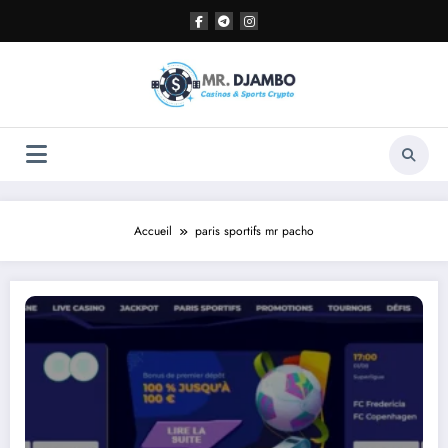
Aller
au
contenu
Accueil
paris sportifs mr pacho