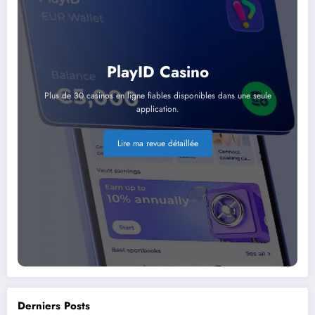
PlayID Casino
Plus de 30 casinos en ligne fiables disponibles dans une seule
application.
Lire ma revue détaillée
Derniers Posts