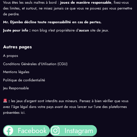
Vous êtes les seuls maîtres à bord :
jouez de manière responsable
, fixez-vous
des limites, et surtout, ne misez jamais ce que vous ne pouvez pas vous permettre
de perdre.
Mr. Djambo décline toute responsabilité en cas de pertes.
Juste pour info :
mon blog n'est propriétaire d'
aucun
site de jeux.
Autres pages
A propos
Conditions Générales d'Utilisation (CGU)
Mentions légales
Politique de confidentialité
Jeu Responsable
:
les jeux d’argent sont interdits aux mineurs. Pensez à bien vérifier que vous
avez l’âge légal dans votre pays avant de vous lancer sur l’une des plateformes
présentées ici.
Facebook
Instagram