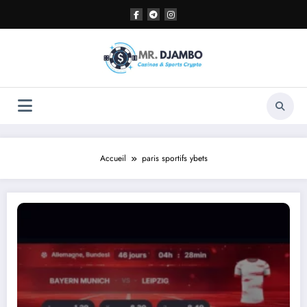
Aller
au
contenu
Accueil
paris sportifs ybets