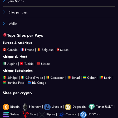
Jeux Sports
Sites par pays
Wallet
Tops Sites par Pays
Europe
& Amérique
Canada
|
France
|
Belgique
|
Suisse
Afrique du Nord
Algérie
|
Tunisie
|
Maroc
Afrique Subsaharien
Sénégal
|
Côte d'Ivoire
|
Cameroun
|
Tchad
|
Gabon
|
Bénin
|
Burkina Faso
|
RD Congo
Sites par crypto
Bitcoin
|
Ethereum
|
Litecoin
|
Dogecoin
|
Tether USDT
|
Solana
|
Tron
|
Ripple
|
Cardano
|
USDCoin