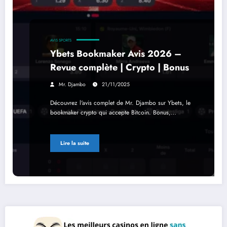
AVIS SPORTS
Ybets Bookmaker Avis 2026 –
Revue complète | Crypto | Bonus
Mr. Djambo
21/11/2025
Découvrez l'avis complet de Mr. Djambo sur Ybets, le
bookmaker crypto qui accepte Bitcoin. Bonus,…
Lire la suite