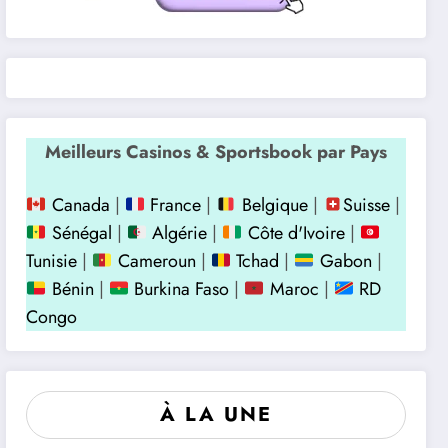
Meilleurs Casinos & Sportsbook par Pays
Canada
|
France
|
Belgique
|
Suisse
|
Sénégal
|
Algérie
|
Côte d'Ivoire
|
Tunisie
|
Cameroun
|
Tchad
|
Gabon
|
Bénin
|
Burkina Faso
|
Maroc
|
RD
Congo
À LA UNE