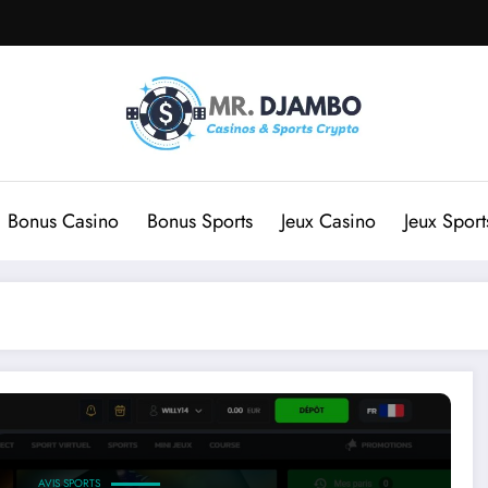
Bonus Casino
Bonus Sports
Jeux Casino
Jeux Sport
AVIS SPORTS