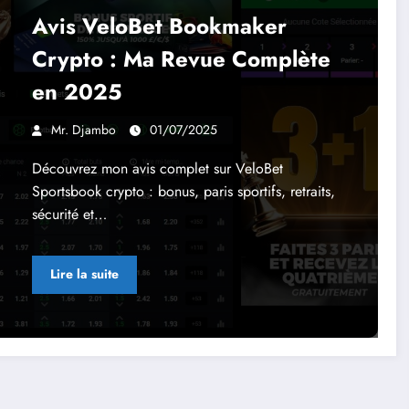
Avis VeloBet Bookmaker
Crypto : Ma Revue Complète
en 2025
Mr. Djambo
01/07/2025
Découvrez mon avis complet sur VeloBet
Sportsbook crypto : bonus, paris sportifs, retraits,
sécurité et…
Lire la suite