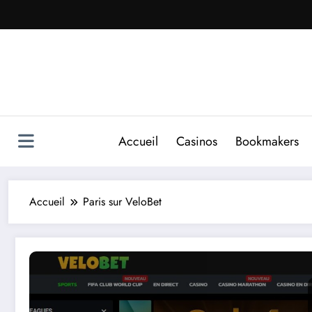
Aller
au
contenu
Accueil
Casinos
Bookmakers
Accueil
Paris sur VeloBet