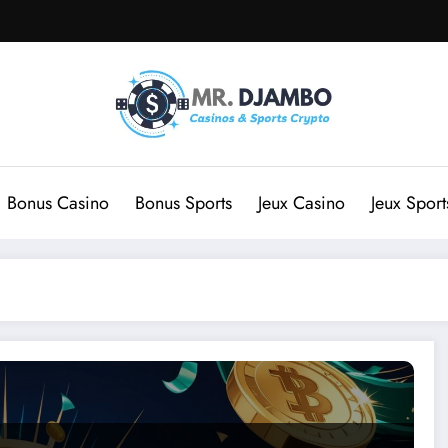
Bonus Casino
Bonus Sports
Jeux Casino
Jeux Sport