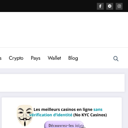
s
Crypto
Pays
Wallet
Blog