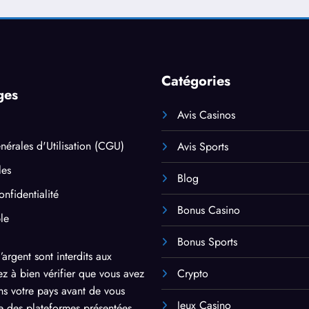
Catégories
ges
Avis Casinos
nérales d'Utilisation (CGU)
Avis Sports
les
Blog
onfidentialité
Bonus Casino
le
Bonus Sports
’argent sont interdits aux
z à bien vérifier que vous avez
Crypto
ns votre pays avant de vous
Jeux Casino
ne des plateformes présentées