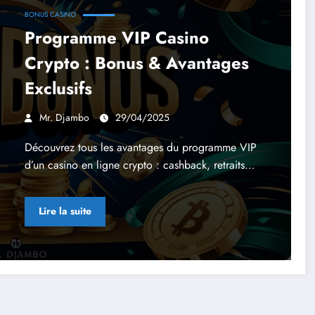
BONUS CASINO
Programme VIP Casino
Crypto : Bonus & Avantages
Exclusifs
Mr. Djambo
29/04/2025
Découvrez tous les avantages du programme VIP
d’un casino en ligne crypto : cashback, retraits…
Lire la suite