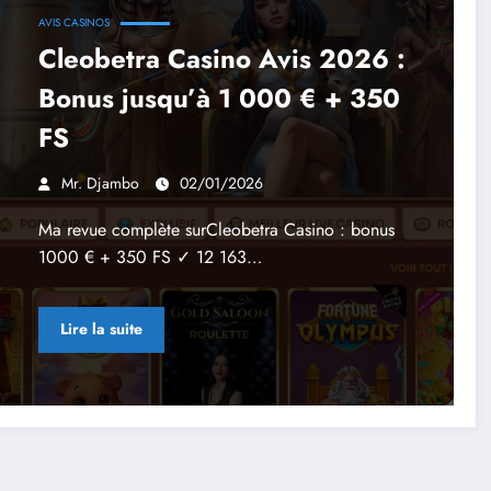
AVIS CASINOS
Cleobetra Casino Avis 2026 :
Bonus jusqu’à 1 000 € + 350
FS
Mr. Djambo
02/01/2026
Ma revue complète surCleobetra Casino : bonus
1000 € + 350 FS ✓ 12 163…
Lire la suite