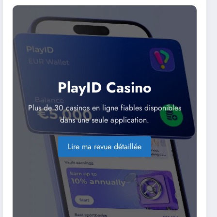
PlayID Casino
Plus de 30 casinos en ligne fiables disponibles
dans une seule application.
Lire ma revue détaillée