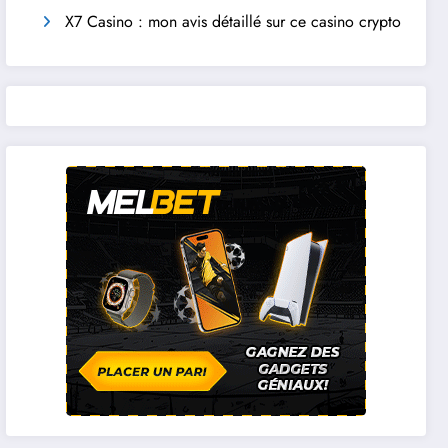
X7 Casino : mon avis détaillé sur ce casino crypto