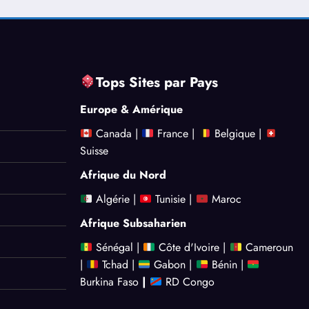
Tops Sites par Pays
Europe
& Amérique
Canada
|
France
|
Belgique
|
Suisse
Afrique du Nord
Algérie
|
Tunisie
|
Maroc
Afrique Subsaharien
Sénégal
|
Côte d'Ivoire
|
Cameroun
|
Tchad
|
Gabon
|
Bénin
|
Burkina Faso
|
RD Congo