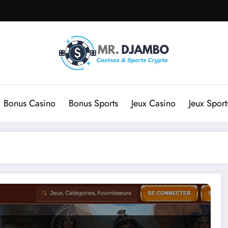
Bonus Casino
Bonus Sports
Jeux Casino
Jeux Sport