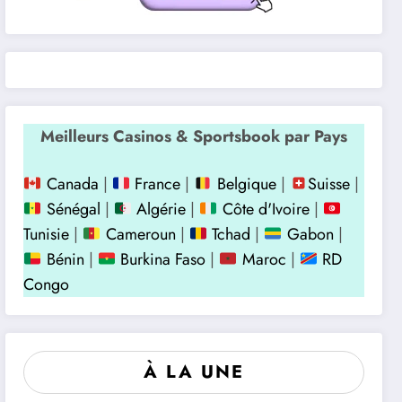
Meilleurs Casinos & Sportsbook par Pays
Canada
|
France
|
Belgique
|
Suisse
|
Sénégal
|
Algérie
|
Côte d'Ivoire
|
Tunisie
|
Cameroun
|
Tchad
|
Gabon
|
Bénin
|
Burkina Faso
|
Maroc
|
RD
Congo
À LA UNE