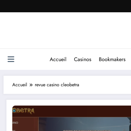
Aller
au
contenu
Accueil
Casinos
Bookmakers
Accueil
revue casino cleobetra