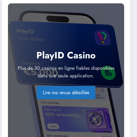
PlayID Casino
Plus de 30 casinos en ligne fiables disponibles
dans une seule application.
Lire ma revue détaillée