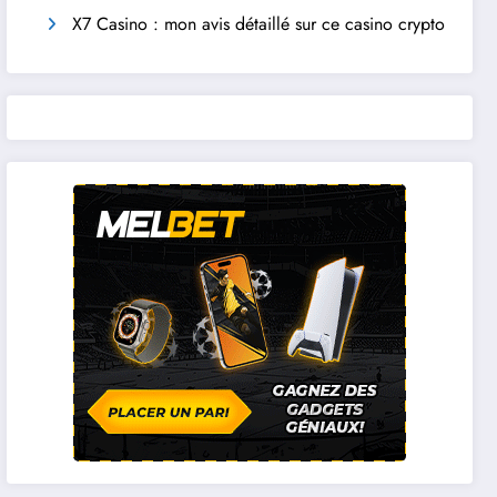
X7 Casino : mon avis détaillé sur ce casino crypto