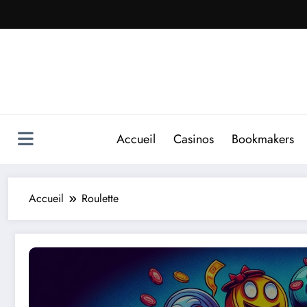
Aller
au
contenu
Accueil
Casinos
Bookmakers
Accueil
Roulette