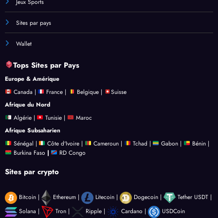
Jeux Sports
Sites par pays
Wallet
Tops Sites par Pays
Europe
& Amérique
Canada
|
France
|
Belgique
|
Suisse
Afrique du Nord
Algérie
|
Tunisie
|
Maroc
Afrique Subsaharien
Sénégal
|
Côte d'Ivoire
|
Cameroun
|
Tchad
|
Gabon
|
Bénin
|
Burkina Faso
|
RD Congo
Sites par crypto
Bitcoin
|
Ethereum
|
Litecoin
|
Dogecoin
|
Tether USDT
|
Solana
|
Tron
|
Ripple
|
Cardano
|
USDCoin