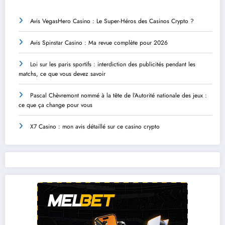
Avis VegasHero Casino : Le Super-Héros des Casinos Crypto ?
Avis Spinstar Casino : Ma revue complète pour 2026
Loi sur les paris sportifs : interdiction des publicités pendant les
matchs, ce que vous devez savoir
Pascal Chèvremont nommé à la tête de l’Autorité nationale des jeux :
ce que ça change pour vous
X7 Casino : mon avis détaillé sur ce casino crypto