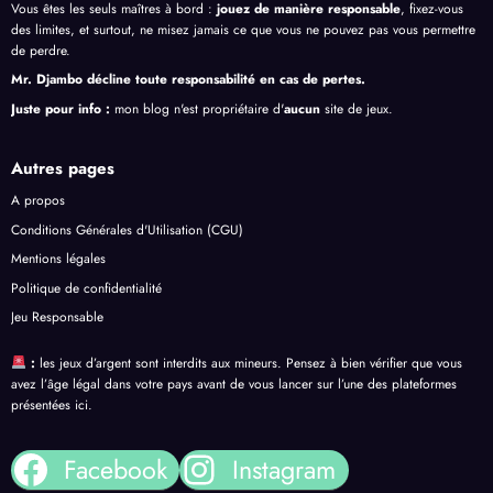
Vous êtes les seuls maîtres à bord :
jouez de manière responsable
, fixez-vous
des limites, et surtout, ne misez jamais ce que vous ne pouvez pas vous permettre
de perdre.
Mr. Djambo décline toute responsabilité en cas de pertes.
Juste pour info :
mon blog n'est propriétaire d'
aucun
site de jeux.
Autres pages
A propos
Conditions Générales d'Utilisation (CGU)
Mentions légales
Politique de confidentialité
Jeu Responsable
:
les jeux d’argent sont interdits aux mineurs. Pensez à bien vérifier que vous
avez l’âge légal dans votre pays avant de vous lancer sur l’une des plateformes
présentées ici.
Facebook
Instagram