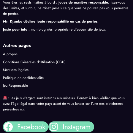
Vous êtes les seuls maîtres à bord :
jouez de manière responsable
, fixez-vous
des limites, et surtout, ne misez jamais ce que vous ne pouvez pas vous permettre
de perdre.
Mr. Djambo décline toute responsabilité en cas de pertes.
Juste pour info :
mon blog n'est propriétaire d'
aucun
site de jeux.
Autres pages
A propos
Conditions Générales d'Utilisation (CGU)
Mentions légales
Politique de confidentialité
Jeu Responsable
:
les jeux d’argent sont interdits aux mineurs. Pensez à bien vérifier que vous
avez l’âge légal dans votre pays avant de vous lancer sur l’une des plateformes
présentées ici.
Facebook
Instagram