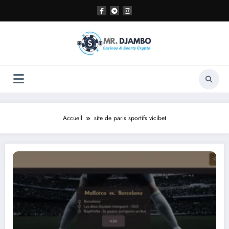
Aller
au
contenu
Accueil
site de paris sportifs vicibet