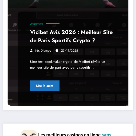
AVIS SPORTS
Vicibet Avis 2026 : Meilleur Site
de Paris Sportifs Crypto ?
Mr. Djambo
23/11/2025
Mon test bookmaker crypto de Vicibet révèle un
meilleur site de pari avec paris sportifs…
Lire la suite