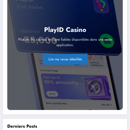
PlayID Casino
Plus de 30 casinos en ligne fiables disponibles dans une seule
application.
Lire ma revue détaillée
Derniers Posts