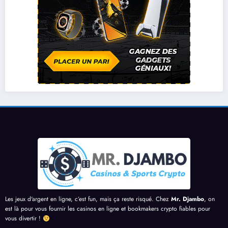
Les jeux d'argent en ligne, c’est fun, mais ça reste risqué. Chez
Mr. Djambo
, on
est là pour vous fournir les casinos en ligne et bookmakers crypto fiables pour
vous divertir !