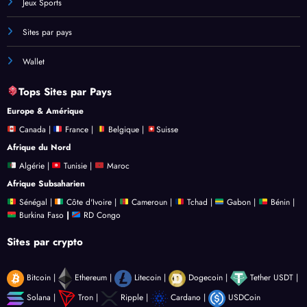
Jeux Sports
Sites par pays
Wallet
Tops Sites par Pays
Europe
& Amérique
Canada
|
France
|
Belgique
|
Suisse
Afrique du Nord
Algérie
|
Tunisie
|
Maroc
Afrique Subsaharien
Sénégal
|
Côte d'Ivoire
|
Cameroun
|
Tchad
|
Gabon
|
Bénin
|
Burkina Faso
|
RD Congo
Sites par crypto
Bitcoin
|
Ethereum
|
Litecoin
|
Dogecoin
|
Tether USDT
|
Solana
|
Tron
|
Ripple
|
Cardano
|
USDCoin