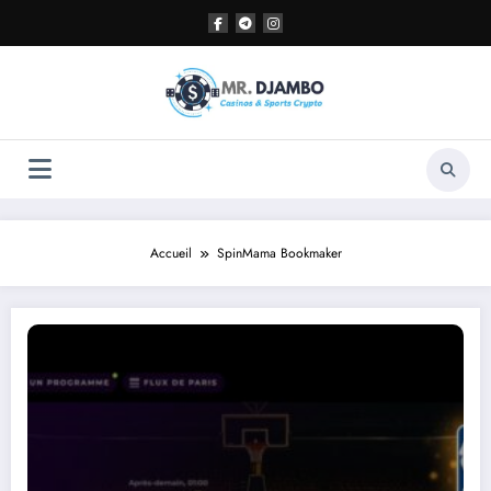
Aller
au
contenu
Accueil
SpinMama Bookmaker