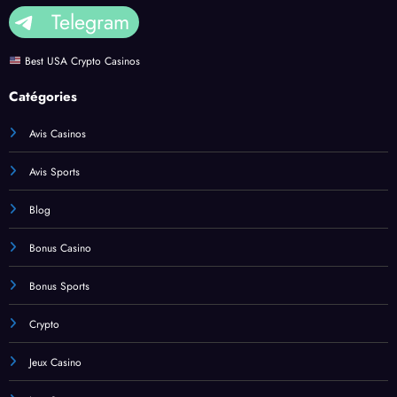
Telegram
Best USA Crypto Casinos
Catégories
Avis Casinos
Avis Sports
Blog
Bonus Casino
Bonus Sports
Crypto
Jeux Casino