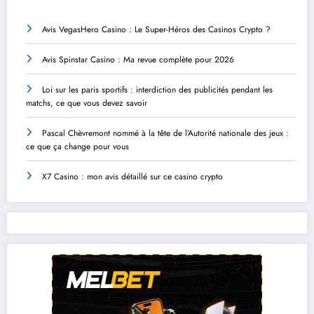
Avis VegasHero Casino : Le Super-Héros des Casinos Crypto ?
Avis Spinstar Casino : Ma revue complète pour 2026
Loi sur les paris sportifs : interdiction des publicités pendant les
matchs, ce que vous devez savoir
Pascal Chèvremont nommé à la tête de l’Autorité nationale des jeux :
ce que ça change pour vous
X7 Casino : mon avis détaillé sur ce casino crypto